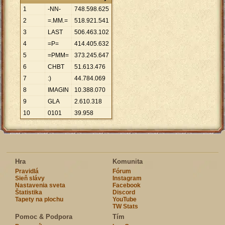
1
-NN-
748
.
598
.
625
2
=.MM.=
518
.
921
.
541
3
LAST
506
.
463
.
102
4
=P=
414
.
405
.
632
5
=PMM=
373
.
245
.
647
6
CHBT
51
.
613
.
476
7
:)
44
.
784
.
069
8
IMAGIN
10
.
388
.
070
9
GLA
2
.
610
.
318
10
0101
39
.
958
Hra
Komunita
Pravidlá
Fórum
Sieň slávy
Instagram
Nastavenia sveta
Facebook
Štatistika
Discord
Tapety na plochu
YouTube
TW Stats
Pomoc & Podpora
Tím