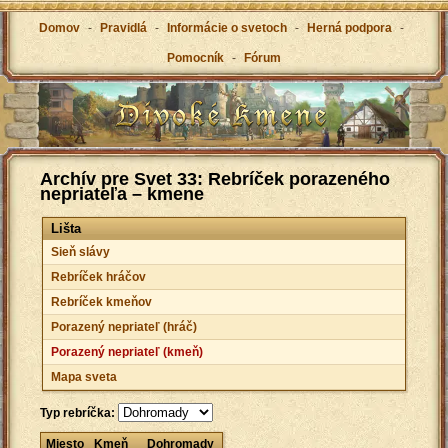
Domov
-
Pravidlá
-
Informácie o svetoch
-
Herná podpora
-
Pomocník
-
Fórum
Archív pre Svet 33: Rebríček porazeného
nepriateľa – kmene
Lišta
Sieň slávy
Rebríček hráčov
Rebríček kmeňov
Porazený nepriateľ (hráč)
Porazený nepriateľ (kmeň)
Mapa sveta
Typ rebríčka:
Miesto
Kmeň
Dohromady