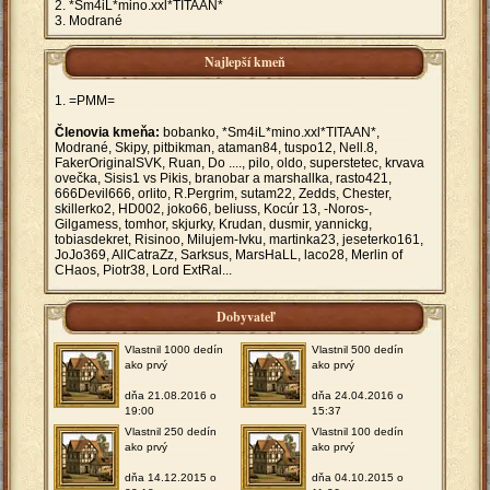
*Sm4iL*mino.xxl*TITAAN*
Modrané
Najlepší kmeň
=PMM=
Členovia kmeňa:
bobanko, *Sm4iL*mino.xxl*TITAAN*,
Modrané, Skipy, pitbikman, ataman84, tuspo12, Nell.8,
FakerOriginalSVK, Ruan, Do ...., pilo, oldo, superstetec, krvava
ovečka, Sisis1 vs Pikis, branobar a marshallka, rasto421,
666Devil666, orlito, R.Pergrim, sutam22, Zedds, Chester,
skillerko2, HD002, joko66, beliuss, Kocúr 13, -Noros-,
Gilgamess, tomhor, skjurky, Krudan, dusmir, yannickg,
tobiasdekret, Risinoo, Milujem-Ivku, martinka23, jeseterko161,
JoJo369, AllCatraZz, Sarksus, MarsHaLL, laco28, Merlin of
CHaos, Piotr38, Lord ExtRal...
Dobyvateľ
Vlastnil 1000 dedín
Vlastnil 500 dedín
ako prvý
ako prvý
dňa 21.08.2016 o
dňa 24.04.2016 o
19:00
15:37
Vlastnil 250 dedín
Vlastnil 100 dedín
ako prvý
ako prvý
dňa 14.12.2015 o
dňa 04.10.2015 o