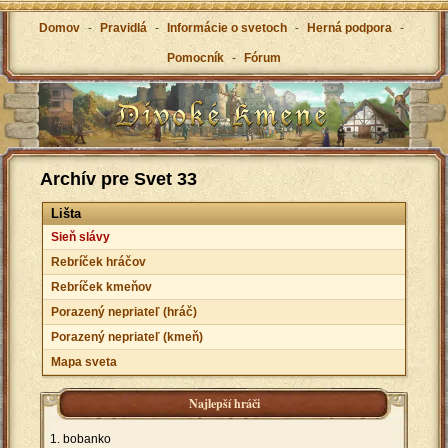
Domov
-
Pravidlá
-
Informácie o svetoch
-
Herná podpora
-
Pomocník
-
Fórum
Archív pre Svet 33
Lišta
Sieň slávy
Rebríček hráčov
Rebríček kmeňov
Porazený nepriateľ (hráč)
Porazený nepriateľ (kmeň)
Mapa sveta
Najlepší hráči
bobanko