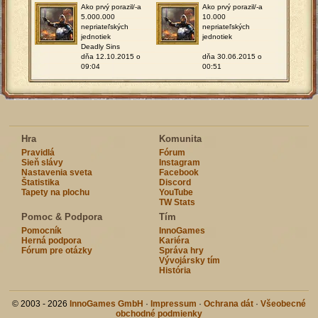
Ako prvý porazil/-a
Ako prvý porazil/-a
5.000.000
10.000
nepriateľských
nepriateľských
jednotiek
jednotiek
Deadly Sins
dňa 12.10.2015 o
dňa 30.06.2015 o
09:04
00:51
Hra
Komunita
Pravidlá
Fórum
Sieň slávy
Instagram
Nastavenia sveta
Facebook
Štatistika
Discord
Tapety na plochu
YouTube
TW Stats
Pomoc & Podpora
Tím
Pomocník
InnoGames
Herná podpora
Kariéra
Fórum pre otázky
Správa hry
Vývojársky tím
História
© 2003 - 2026
InnoGames GmbH
·
Impressum
·
Ochrana dát
·
Všeobecné
obchodné podmienky