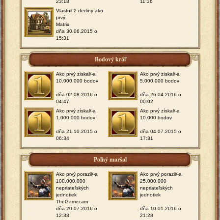
23:18
11:36
Vlastnil 2 dediny ako
prvý
Matrix
dňa 30.06.2015 o
15:31
Bodový kráľ
Ako prvý získal/-a
Ako prvý získal/-a
10.000.000 bodov
5.000.000 bodov
dňa 02.08.2016 o
dňa 26.04.2016 o
04:47
00:02
Ako prvý získal/-a
Ako prvý získal/-a
1.000.000 bodov
10.000 bodov
dňa 21.10.2015 o
dňa 04.07.2015 o
06:34
17:31
Poľný maršal
Ako prvý porazil/-a
Ako prvý porazil/-a
100.000.000
25.000.000
nepriateľských
nepriateľských
jednotiek
jednotiek
TheGamecam
dňa 20.07.2016 o
dňa 10.01.2016 o
12:33
21:28