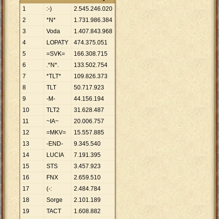
1
:-)
2
.
545
.
246
.
020
2
*N*
1
.
731
.
986
.
384
3
Voda
1
.
407
.
843
.
968
4
LOPATY
474
.
375
.
051
5
=SVK=
166
.
308
.
715
6
.*N*.
133
.
502
.
754
7
*TLT*
109
.
826
.
373
8
TLT
50
.
717
.
923
9
-M-
44
.
156
.
194
10
TLT2
31
.
628
.
487
11
~IA~
20
.
006
.
757
12
=MKV=
15
.
557
.
885
13
-END-
9
.
345
.
540
14
LUCIA
7
.
191
.
395
15
STS
3
.
457
.
923
16
FNX
2
.
659
.
510
17
(-:
2
.
484
.
784
18
Sorge
2
.
101
.
189
19
TACT
1
.
608
.
882