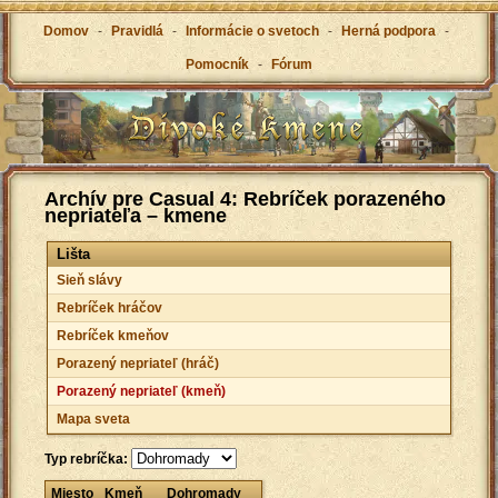
Domov
-
Pravidlá
-
Informácie o svetoch
-
Herná podpora
-
Pomocník
-
Fórum
Archív pre Casual 4: Rebríček porazeného
nepriateľa – kmene
Lišta
Sieň slávy
Rebríček hráčov
Rebríček kmeňov
Porazený nepriateľ (hráč)
Porazený nepriateľ (kmeň)
Mapa sveta
Typ rebríčka:
Miesto
Kmeň
Dohromady