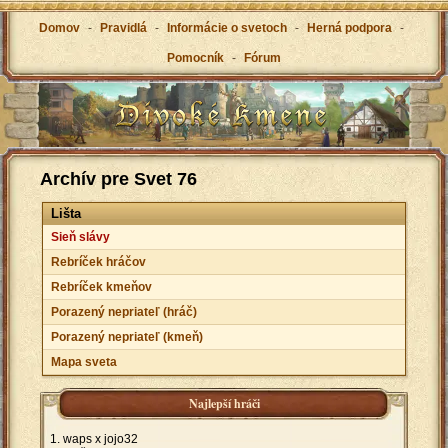
Domov
-
Pravidlá
-
Informácie o svetoch
-
Herná podpora
-
Pomocník
-
Fórum
Archív pre Svet 76
Lišta
Sieň slávy
Rebríček hráčov
Rebríček kmeňov
Porazený nepriateľ (hráč)
Porazený nepriateľ (kmeň)
Mapa sveta
Najlepší hráči
waps x jojo32