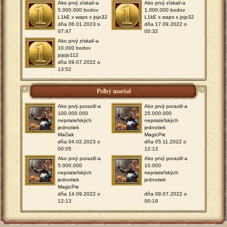
Ako prvý získal/-a
Ako prvý získal/-a
5.000.000 bodov
1.000.000 bodov
L1kE x waps x jojo32
L1kE x waps x jojo32
dňa 06.01.2023 o
dňa 17.09.2022 o
07:47
00:32
Ako prvý získal/-a
10.000 bodov
jojojo112
dňa 09.07.2022 o
13:52
Poľný maršal
Ako prvý porazil/-a
Ako prvý porazil/-a
100.000.000
25.000.000
nepriateľských
nepriateľských
jednotiek
jednotiek
Mačiak
MagicPie
dňa 04.02.2023 o
dňa 05.11.2022 o
00:05
12:13
Ako prvý porazil/-a
Ako prvý porazil/-a
5.000.000
10.000
nepriateľských
nepriateľských
jednotiek
jednotiek
MagicPie
dňa 14.09.2022 o
dňa 09.07.2022 o
12:13
00:19