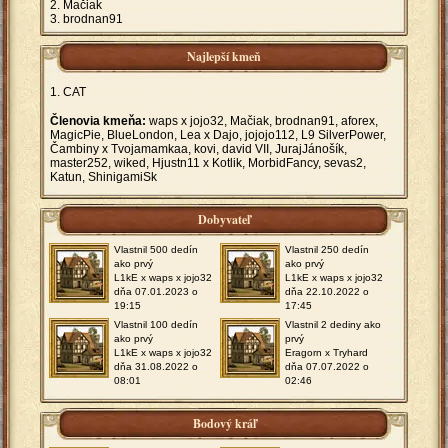
Mačiak
brodnan91
Najlepší kmeň
CAT
Členovia kmeňa:
waps x jojo32, Mačiak, brodnan91, aforex,
MagicPie, BlueLondon, Lea x Dajo, jojojo112, L9 SilverPower,
Čambiny x Tvojamamkaa, kovi, david VII, JurajJánošík,
master252, wiked, Hjustn11 x Kotlik, MorbidFancy, sevas2,
Katun, ShinigamiSk
Dobyvateľ
Vlastnil 500 dedín
Vlastnil 250 dedín
ako prvý
ako prvý
L1kE x waps x jojo32
L1kE x waps x jojo32
dňa 07.01.2023 o
dňa 22.10.2022 o
19:15
17:45
Vlastnil 100 dedín
Vlastnil 2 dediny ako
ako prvý
prvý
L1kE x waps x jojo32
Eragorn x Tryhard
dňa 31.08.2022 o
dňa 07.07.2022 o
08:01
02:46
Bodový kráľ