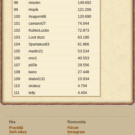
98
misokn
149
.
692
99
Hopík
121
.
206
100
Aragorn88
120
.
690
101
camaroGT
74
.
044
102
KubkoLucko
72
.
873
103
Lord dizzi
63
.
190
104
Spartakus83
61
.
966
105
martin21
53
.
534
106
ono1
40
.
553
107
pilčik
29
.
556
108
kano
27
.
448
109
diabol131
10
.
934
110
sirakuz
4
.
704
111
letty
4
.
404
Hra
Komunita
Pravidlá
Fórum
Sieň slávy
Instagram