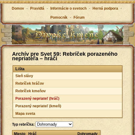
Domov
-
Pravidlá
-
Informácie o svetoch
-
Herná podpora
-
Pomocník
-
Fórum
Archív pre Svet 59: Rebríček porazeného
nepriateľa – hráči
Lišta
Sieň slávy
Rebríček hráčov
Rebríček kmeňov
Porazený nepriateľ (hráč)
Porazený nepriateľ (kmeň)
Mapa sveta
Typ rebríčka:
Miesto
Hráč
Dohromady