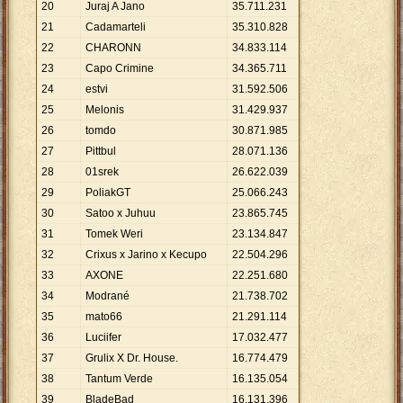
20
Juraj A Jano
35
.
711
.
231
21
Cadamarteli
35
.
310
.
828
22
CHARONN
34
.
833
.
114
23
Capo Crimine
34
.
365
.
711
24
estvi
31
.
592
.
506
25
Melonis
31
.
429
.
937
26
tomdo
30
.
871
.
985
27
Pittbul
28
.
071
.
136
28
01srek
26
.
622
.
039
29
PoliakGT
25
.
066
.
243
30
Satoo x Juhuu
23
.
865
.
745
31
Tomek Weri
23
.
134
.
847
32
Crixus x Jarino x Kecupo
22
.
504
.
296
33
AXONE
22
.
251
.
680
34
Modrané
21
.
738
.
702
35
mato66
21
.
291
.
114
36
Luciifer
17
.
032
.
477
37
Grulix X Dr. House.
16
.
774
.
479
38
Tantum Verde
16
.
135
.
054
39
BladeBad
16
.
131
.
396