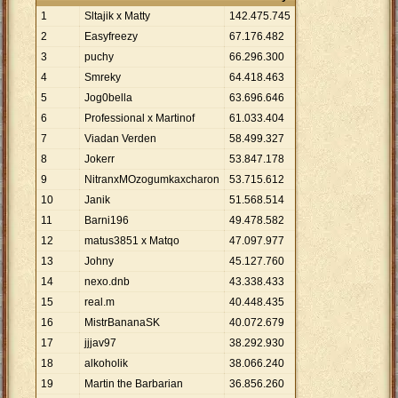
1
Sltajik x Matty
142
.
475
.
745
2
Easyfreezy
67
.
176
.
482
3
puchy
66
.
296
.
300
4
Smreky
64
.
418
.
463
5
Jog0bella
63
.
696
.
646
6
Professional x Martinof
61
.
033
.
404
7
Viadan Verden
58
.
499
.
327
8
Jokerr
53
.
847
.
178
9
NitranxMOzogumkaxcharon
53
.
715
.
612
10
Janik
51
.
568
.
514
11
Barni196
49
.
478
.
582
12
matus3851 x Matqo
47
.
097
.
977
13
Johny
45
.
127
.
760
14
nexo.dnb
43
.
338
.
433
15
real.m
40
.
448
.
435
16
MistrBananaSK
40
.
072
.
679
17
jjjav97
38
.
292
.
930
18
alkoholik
38
.
066
.
240
19
Martin the Barbarian
36
.
856
.
260