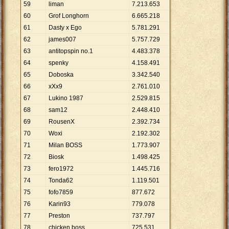
59
liman
7
.
213
.
653
60
Grof Longhorn
6
.
665
.
218
61
Dasty x Ego
5
.
781
.
291
62
james007
5
.
757
.
729
63
antitopspin no.1
4
.
483
.
378
64
spenky
4
.
158
.
491
65
Doboska
3
.
342
.
540
66
xXx9
2
.
761
.
010
67
Lukino 1987
2
.
529
.
815
68
sam12
2
.
448
.
410
69
RousenX
2
.
392
.
734
70
Woxi
2
.
192
.
302
71
Milan BOSS
1
.
773
.
907
72
Biosk
1
.
498
.
425
73
fero1972
1
.
445
.
716
74
Tonda62
1
.
119
.
501
75
fofo7859
877
.
672
76
Karin93
779
.
078
77
Preston
737
.
797
78
chicken boss
725
.
531