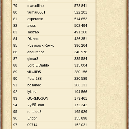
79
marcellino
578
.
841
80
farmár0001
522
.
201
81
esperanto
514
.
853
82
atess
502
.
494
83
Jastrab
491
.
268
84
Dizzers
436
.
351
85
Pustigas x Royko
396
.
264
86
endurance
340
.
978
87
gimar3
335
.
584
88
Lord ElDiablo
315
.
004
89
viliwili95
280
.
156
90
Peter188
220
.
589
91
bosanec
206
.
131
92
lykorz
194
.
566
93
GORMOGON
173
.
461
94
Vyšší Brod
172
.
342
95
ronaldo8
165
.
926
96
Eridor
155
.
898
97
09714
152
.
031