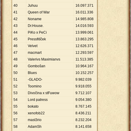
40
Juhuu
16
.
097
.
371
41
Queen of War
16
.
011
.
336
42
Noname
14
.
985
.
808
43
Dr.House.
14
.
016
.
593
44
PiKo x PeCi
13
.
999
.
061
45
Pressfitíček
13
.
863
.
295
46
Velvet
12
.
626
.
371
47
macmart
12
.
293
.
597
48
Valerivs Maximianvs
11
.
513
.
385
49
Gombošan
10
.
964
.
167
50
Blues
10
.
152
.
257
51
-GLADO-
9
.
982
.
039
52
Toomino
9
.
918
.
055
53
Divočina x stFuwow
9
.
712
.
107
54
Lord patress
9
.
054
.
380
55
bokato
8
.
767
.
145
56
xenofob22
8
.
436
.
211
57
mast3rio
8
.
232
.
204
58
AdamSh
8
.
141
.
658