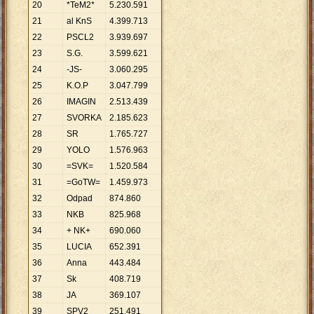
20
*TeM2*
5
.
230
.
591
21
al KnS
4
.
399
.
713
22
PSCL2
3
.
939
.
697
23
S.G.
3
.
599
.
621
24
-JS-
3
.
060
.
295
25
K.O.P
3
.
047
.
799
26
IMAGIN
2
.
513
.
439
27
SVORKA
2
.
185
.
623
28
SR
1
.
765
.
727
29
YOLO
1
.
576
.
963
30
=SVK=
1
.
520
.
584
31
=GoTW=
1
.
459
.
973
32
Odpad
874
.
860
33
NKB
825
.
968
34
+ NK+
690
.
060
35
LUCIA
652
.
391
36
Anna
443
.
484
37
Sk
408
.
719
38
JA
369
.
107
39
SPV2
251
.
491