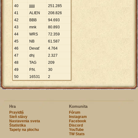
40
jjjjjj
251
.
285
41
ALIEN
208
.
826
42
BBB
94
.
693
43
mnk
80
.
893
44
WRS
72
.
359
45
NB
61
.
587
46
Devať
4
.
764
47
dhj
2
.
327
48
TAG
209
49
P.N.
30
50
16531
2
Hra
Komunita
Pravidlá
Fórum
Sieň slávy
Instagram
Nastavenia sveta
Facebook
Štatistika
Discord
Tapety na plochu
YouTube
TW Stats