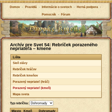
Domov
-
Pravidlá
-
Informácie o svetoch
-
Herná podpora
-
Pomocník
-
Fórum
Archív pre Svet 54: Rebríček porazeného
nepriateľa – kmene
Lišta
Sieň slávy
Rebríček hráčov
Rebríček kmeňov
Porazený nepriateľ (hráč)
Porazený nepriateľ (kmeň)
Mapa sveta
Typ rebríčka:
Miesto
Kmeň
Dohromady