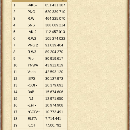
1
-AKS-
851
.
431
.
387
2
PNG
620
.
339
.
710
3
R.W
464
.
225
.
070
4
SNS
388
.
689
.
214
5
-AK-2
112
.
457
.
013
6
R.W2
105
.
274
.
022
7
PNG 2
91
.
639
.
404
8
R.W3
89
.
204
.
270
9
Piip
80
.
919
.
617
10
YNWA
43
.
912
.
019
11
Voda
42
.
593
.
120
12
ISPS
30
.
127
.
972
13
-GOF-
26
.
379
.
691
14
BoB
15
.
674
.
606
15
-NJ-
12
.
971
.
650
16
-LéF-
10
.
974
.
908
17
*GOFA*
10
.
773
.
491
18
ELITA
7
.
714
.
441
19
K.O.F
7
.
506
.
792