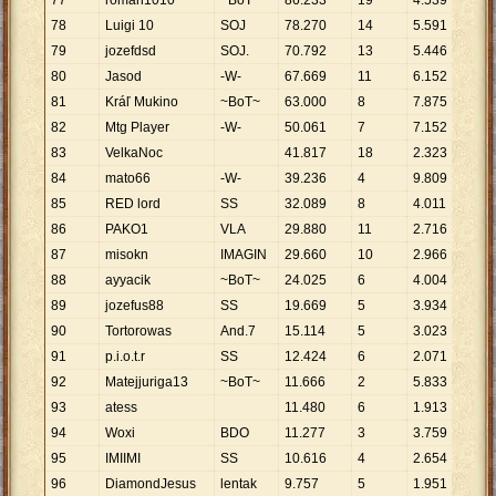
77
roman1010
~BoT~
86
.
233
19
4
.
539
78
Luigi 10
SOJ
78
.
270
14
5
.
591
79
jozefdsd
SOJ.
70
.
792
13
5
.
446
80
Jasod
-W-
67
.
669
11
6
.
152
81
Kráľ Mukino
~BoT~
63
.
000
8
7
.
875
82
Mtg Player
-W-
50
.
061
7
7
.
152
83
VelkaNoc
41
.
817
18
2
.
323
84
mato66
-W-
39
.
236
4
9
.
809
85
RED lord
SS
32
.
089
8
4
.
011
86
PAKO1
VLA
29
.
880
11
2
.
716
87
misokn
IMAGIN
29
.
660
10
2
.
966
88
ayyacik
~BoT~
24
.
025
6
4
.
004
89
jozefus88
SS
19
.
669
5
3
.
934
90
Tortorowas
And.7
15
.
114
5
3
.
023
91
p.i.o.t.r
SS
12
.
424
6
2
.
071
92
Matejjuriga13
~BoT~
11
.
666
2
5
.
833
93
atess
11
.
480
6
1
.
913
94
Woxi
BDO
11
.
277
3
3
.
759
95
IMIIMI
SS
10
.
616
4
2
.
654
96
DiamondJesus
lentak
9
.
757
5
1
.
951