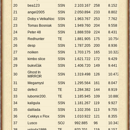
20
bea123
SSN
2
.
103
.
167
258
8
.
152
21
angel2005
SSN
2
.
050
.
894
233
8
.
802
22
Doby x VelkaNoc
SSN
1
.
963
.
767
253
7
.
762
23
Tomas Bosniak
SSN
1
.
949
.
760
204
9
.
558
24
Peter 48
SSN
1
.
888
.
559
224
8
.
431
25
Redhunter
TE
1
.
881
.
905
175
10
.
754
26
desp
SSN
1
.
787
.
205
200
8
.
936
27
noiken
SSN
1
.
703
.
175
165
10
.
322
28
kimbo slice
SSN
1
.
621
.
722
172
9
.
429
29
bukvičák
SSN
1
.
406
.
720
149
9
.
441
Ghost In
30
SSN
1
.
319
.
498
126
10
.
472
MIRROR
31
Megamysl
SSN
1
.
295
.
564
161
8
.
047
32
defect
TE
1
.
284
.
382
144
8
.
919
33
lubomir200.
TE
1
.
185
.
945
109
10
.
880
34
kaligula
SSN
1
.
181
.
267
119
9
.
927
35
dalilada
SSN
1
.
102
.
356
113
9
.
755
36
Cekkys x Flox
SSN
1
.
010
.
922
121
8
.
355
37
Lusco
SOJ
992
.
885
96
10
.
343
38
voloda1999
TE
970
.
701
119
8
.
157