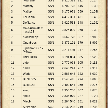
1
Modrané
SSN
8
.
310
.
389
811
10
.
247
2
Martiniy
SSN
6
.
702
.
728
645
10
.
392
3
Mačiak
SSN
6
.
175
.
971
559
11
.
048
4
LeGiSVK
SSN
4
.
412
.
361
421
10
.
481
5
Deffiance
SSN
3
.
929
.
533
348
11
.
292
stale-usmiata x
6
SSN
3
.
825
.
029
368
10
.
394
hasak23
7
blacksheep1
SSN
3
.
662
.
728
367
9
.
980
8
Ondatrees
SSN
3
.
375
.
191
379
8
.
906
lupienok1997 x
9
SSN
3
.
211
.
889
347
9
.
256
M4rw1n
10
IMPERIOR
SSN
3
.
191
.
804
335
9
.
528
11
oldo
SSN
2
.
779
.
068
305
9
.
112
12
diblik
SSN
2
.
646
.
241
267
9
.
911
13
Warls
SSN
2
.
588
.
648
322
8
.
039
14
BENE005
SSN
2
.
548
.
445
294
8
.
668
15
Bulldozer
SSN
2
.
402
.
544
259
9
.
276
16
snag
SSN
2
.
356
.
206
307
7
.
675
17
spelo
SSN
2
.
336
.
979
227
10
.
295
18
MtecH
SSN
2
.
264
.
540
251
9
.
022
19
Sir.Pepino
SOJ
2
.
132
.
203
219
9
.
736