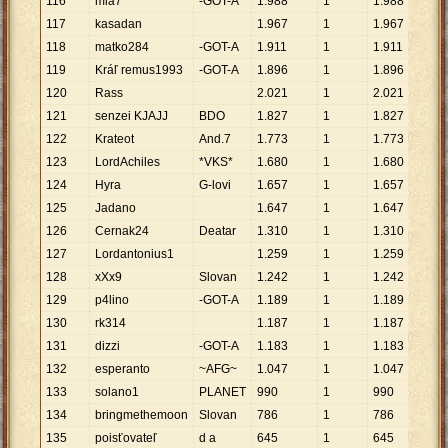
116
mia7
-GOT-A
1
.
988
1
1
.
988
117
kasadan
1
.
967
1
1
.
967
118
matko284
-GOT-A
1
.
911
1
1
.
911
119
Kráľ remus1993
-GOT-A
1
.
896
1
1
.
896
120
Rass
2
.
021
1
2
.
021
121
senzei KJAJJ
BDO
1
.
827
1
1
.
827
122
Krateot
And.7
1
.
773
1
1
.
773
123
LordAchiles
*VKS*
1
.
680
1
1
.
680
124
Hyra
G-lovi
1
.
657
1
1
.
657
125
Jadano
1
.
647
1
1
.
647
126
Cernak24
Deatar
1
.
310
1
1
.
310
127
Lordantonius1
1
.
259
1
1
.
259
128
xXx9
Slovan
1
.
242
1
1
.
242
129
p4lino
-GOT-A
1
.
189
1
1
.
189
130
rk314
1
.
187
1
1
.
187
131
dizzi
-GOT-A
1
.
183
1
1
.
183
132
esperanto
~AFG~
1
.
047
1
1
.
047
133
solano1
PLANET
990
1
990
134
bringmethemoon
Slovan
786
1
786
135
poisťovateľ
d a
645
1
645