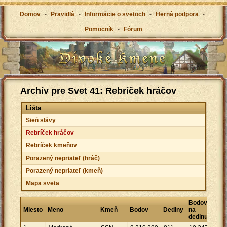
Domov
-
Pravidlá
-
Informácie o svetoch
-
Herná podpora
-
Pomocník
-
Fórum
Archív pre Svet 41: Rebríček hráčov
Lišta
Sieň slávy
Rebríček hráčov
Rebríček kmeňov
Porazený nepriateľ (hráč)
Porazený nepriateľ (kmeň)
Mapa sveta
Bodov
Miesto
Meno
Kmeň
Bodov
Dediny
na
dedinu