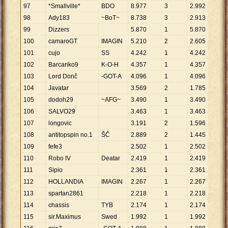
97
*Smallville*
BDO
8
.
977
3
2
.
992
98
Ady183
~BoT~
8
.
738
3
2
.
913
99
Dizzers
5
.
870
1
5
.
870
100
camaroGT
IMAGIN
5
.
210
2
2
.
605
101
cujo
SS
4
.
242
1
4
.
242
102
Barcariko9
K-O-H
4
.
357
1
4
.
357
103
Lord Donč
-GOT-A
4
.
096
1
4
.
096
104
Javatar
3
.
569
2
1
.
785
105
dodoh29
~AFG~
3
.
490
1
3
.
490
106
SALVO29
3
.
463
1
3
.
463
107
longovic
3
.
191
2
1
.
596
108
antitopspin no.1
ŠČ
2
.
889
2
1
.
445
109
fefe3
2
.
502
1
2
.
502
110
Robo IV
Deatar
2
.
419
1
2
.
419
111
Sipio
2
.
361
1
2
.
361
112
HOLLANDIA
IMAGIN
2
.
267
1
2
.
267
113
spartan2861
2
.
218
1
2
.
218
114
chassis
TYB
2
.
174
1
2
.
174
115
sir.Maximus
Swed
1
.
992
1
1
.
992