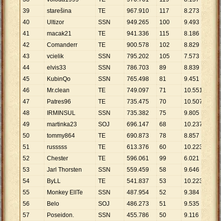
39
starešina
TE
967
.
910
117
8
.
273
40
Ultizor
SSN
949
.
265
100
9
.
493
41
macak21
TE
941
.
336
115
8
.
186
42
Comanderr
TE
900
.
578
102
8
.
829
43
vcielik
SSN
795
.
202
105
7
.
573
44
elvis33
SSN
786
.
703
89
8
.
839
45
KubinQo
SSN
765
.
498
81
9
.
451
46
Mr.clean
TE
749
.
097
71
10
.
551
47
Patres96
TE
735
.
475
70
10
.
507
48
IRMINSUL
SSN
735
.
382
75
9
.
805
49
martinka23
SOJ
696
.
147
68
10
.
237
50
tommy864
TE
690
.
873
78
8
.
857
51
russsss
TE
613
.
376
60
10
.
223
52
Chester
TE
596
.
061
99
6
.
021
53
Jarl Thorsten
SSN
559
.
459
58
9
.
646
54
ByLL
TE
541
.
837
53
10
.
223
55
Monkey ElITe
SSN
487
.
954
52
9
.
384
56
Belo
SOJ
486
.
273
51
9
.
535
57
Poseidon.
SSN
455
.
786
50
9
.
116