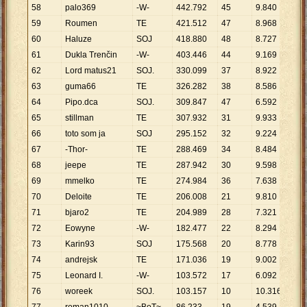
58
palo369
-W-
442
.
792
45
9
.
840
59
Roumen
TE
421
.
512
47
8
.
968
60
Haluze
SOJ
418
.
880
48
8
.
727
61
Dukla Trenčin
-W-
403
.
446
44
9
.
169
62
Lord matus21
SOJ.
330
.
099
37
8
.
922
63
guma66
TE
326
.
282
38
8
.
586
64
Pipo.dca
SOJ.
309
.
847
47
6
.
592
65
stillman
TE
307
.
932
31
9
.
933
66
toto som ja
SOJ
295
.
152
32
9
.
224
67
-Thor-
TE
288
.
469
34
8
.
484
68
jeepe
TE
287
.
942
30
9
.
598
69
mmelko
TE
274
.
984
36
7
.
638
70
Deloite
TE
206
.
008
21
9
.
810
71
bjaro2
TE
204
.
989
28
7
.
321
72
Eowyne
-W-
182
.
477
22
8
.
294
73
Karin93
SOJ
175
.
568
20
8
.
778
74
andrejsk
TE
171
.
036
19
9
.
002
75
Leonard I.
-W-
103
.
572
17
6
.
092
76
woreek
SOJ.
103
.
157
10
10
.
316