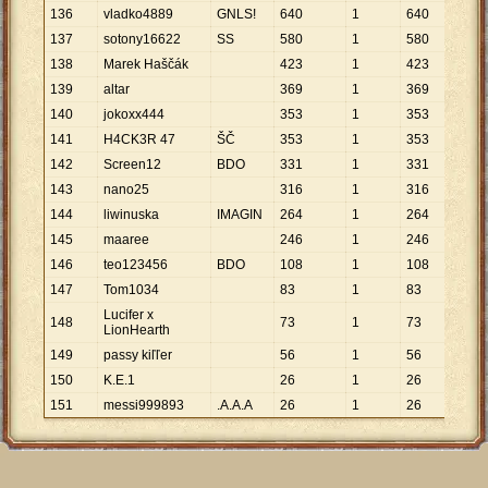
136
vladko4889
GNLS!
640
1
640
137
sotony16622
SS
580
1
580
138
Marek Haščák
423
1
423
139
altar
369
1
369
140
jokoxx444
353
1
353
141
H4CK3R 47
ŠČ
353
1
353
142
Screen12
BDO
331
1
331
143
nano25
316
1
316
144
liwinuska
IMAGIN
264
1
264
145
maaree
246
1
246
146
teo123456
BDO
108
1
108
147
Tom1034
83
1
83
Lucifer x
148
73
1
73
LionHearth
149
passy kiľľer
56
1
56
150
K.E.1
26
1
26
151
messi999893
.A.A.A
26
1
26