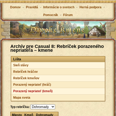
Domov
-
Pravidlá
-
Informácie o svetoch
-
Herná podpora
-
Pomocník
-
Fórum
Archív pre Casual 8: Rebríček porazeného
nepriateľa – kmene
Lišta
Sieň slávy
Rebríček hráčov
Rebríček kmeňov
Porazený nepriateľ (hráč)
Porazený nepriateľ (kmeň)
Mapa sveta
Typ rebríčka:
Miesto
Kmeň
Dohromady