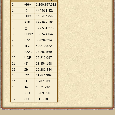
1
~IH~
1
.
160
.
857
.
912
2
:-)
444
.
561
.
425
3
~IH2~
418
.
444
.
047
4
K18
292
.
692
.
101
5
:))
177
.
531
.
273
6
PONY
163
.
524
.
042
7
BZZ
58
.
394
.
294
8
TLC
49
.
210
.
822
9
BZZ 2
28
.
282
.
569
10
UCF
25
.
212
.
097
11
(S)
18
.
354
.
158
12
Zbj
12
.
281
.
444
13
ZSS
11
.
424
.
309
14
FF
4
.
987
.
683
15
JA
1
.
371
.
290
16
-SD-
1
.
269
.
550
17
SO
1
.
116
.
181