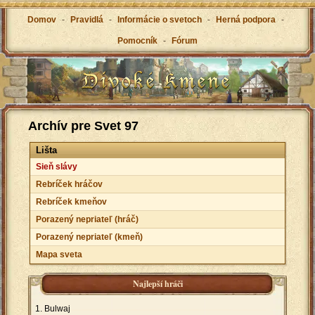
Domov
-
Pravidlá
-
Informácie o svetoch
-
Herná podpora
-
Pomocník
-
Fórum
Archív pre Svet 97
Lišta
Sieň slávy
Rebríček hráčov
Rebríček kmeňov
Porazený nepriateľ (hráč)
Porazený nepriateľ (kmeň)
Mapa sveta
Najlepší hráči
Bulwaj