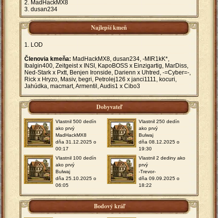
MadHackMX8
dusan234
Najlepší kmeň
LOD
Členovia kmeňa:
MadHackMX8, dusan234, -MIR1kK*,
Ibalgin400, Zeitgeist x INSI, KapoBOSS x Einzigartig, MarDiss,
Ned-Stark x Pxtt, Benjen Ironside, Darienn x Uhtred, -=Cyber=-,
Rick x Hryzo, Masiv, begri, Petrolej126 x janci1111, kocuri,
Jahúdka, macmart, Armentil, Audis1 x Cibo3
Dobyvateľ
Vlastnil 500 dedín
Vlastnil 250 dedín
ako prvý
ako prvý
MadHackMX8
Bulwaj
dňa 31.12.2025 o
dňa 08.12.2025 o
00:17
19:30
Vlastnil 100 dedín
Vlastnil 2 dediny ako
ako prvý
prvý
Bulwaj
-Trevor-
dňa 25.10.2025 o
dňa 09.09.2025 o
06:05
18:22
Bodový kráľ