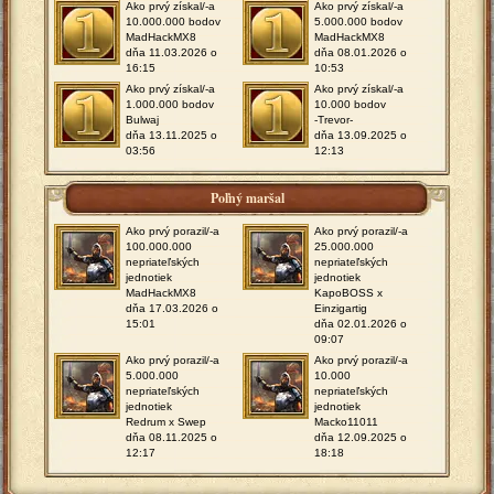
Ako prvý získal/-a
Ako prvý získal/-a
10.000.000 bodov
5.000.000 bodov
MadHackMX8
MadHackMX8
dňa 11.03.2026 o
dňa 08.01.2026 o
16:15
10:53
Ako prvý získal/-a
Ako prvý získal/-a
1.000.000 bodov
10.000 bodov
Bulwaj
-Trevor-
dňa 13.11.2025 o
dňa 13.09.2025 o
03:56
12:13
Poľný maršal
Ako prvý porazil/-a
Ako prvý porazil/-a
100.000.000
25.000.000
nepriateľských
nepriateľských
jednotiek
jednotiek
MadHackMX8
KapoBOSS x
dňa 17.03.2026 o
Einzigartig
15:01
dňa 02.01.2026 o
09:07
Ako prvý porazil/-a
Ako prvý porazil/-a
5.000.000
10.000
nepriateľských
nepriateľských
jednotiek
jednotiek
Redrum x Swep
Macko11011
dňa 08.11.2025 o
dňa 12.09.2025 o
12:17
18:18