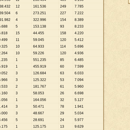
38
.
432
12
161
.
536
249
7
.
785
39
.
504
6
273
.
251
227
7
.
222
91
.
982
4
322
.
996
154
8
.
389
5
.
688
5
153
.
138
93
8
.
233
6
.
818
15
44
.
455
158
4
.
220
9
.
499
11
59
.
045
120
5
.
412
9
.
325
10
64
.
933
114
5
.
696
2
.
264
10
59
.
226
120
4
.
936
1
.
235
1
551
.
235
85
6
.
485
5
.
919
1
455
.
919
60
7
.
599
0
.
052
3
126
.
684
63
6
.
033
5
.
966
3
125
.
322
53
7
.
094
3
.
533
2
181
.
767
61
5
.
960
4
.
160
3
58
.
053
26
6
.
698
4
.
056
1
164
.
056
32
5
.
127
1
.
414
3
50
.
471
78
1
.
941
6
.
000
3
48
.
667
29
5
.
034
3
.
456
5
28
.
691
24
5
.
977
5
.
175
1
125
.
175
13
9
.
629