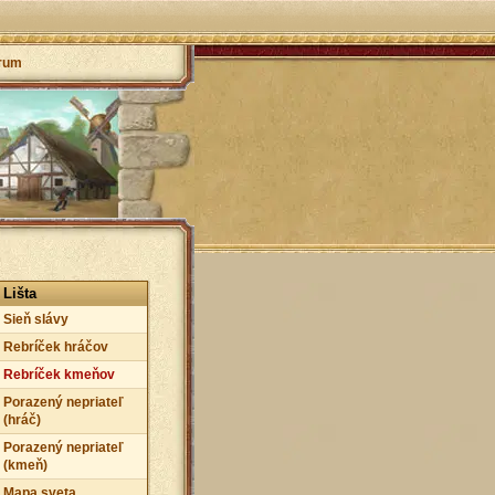
rum
Lišta
Sieň slávy
Rebríček hráčov
Rebríček kmeňov
Porazený nepriateľ
(hráč)
Porazený nepriateľ
(kmeň)
Mapa sveta