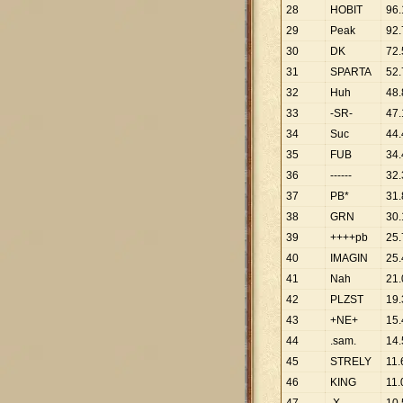
28
HOBIT
96
.
29
Peak
92
.
30
DK
72
.
31
SPARTA
52
.
32
Huh
48
.
33
-SR-
47
.
34
Suc
44
.
35
FUB
34
.
36
------
32
.
37
PB*
31
.
38
GRN
30
.
39
++++pb
25
.
40
IMAGIN
25
.
41
Nah
21
.
42
PLZST
19
.
43
+NE+
15
.
44
.sam.
14
.
45
STRELY
11
.
46
KING
11
.