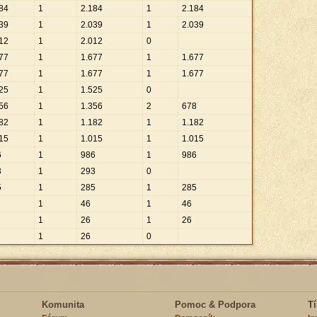
84
1
2
.
184
1
2
.
184
39
1
2
.
039
1
2
.
039
12
1
2
.
012
0
77
1
1
.
677
1
1
.
677
77
1
1
.
677
1
1
.
677
25
1
1
.
525
0
56
1
1
.
356
2
678
82
1
1
.
182
1
1
.
182
15
1
1
.
015
1
1
.
015
6
1
986
1
986
3
1
293
0
5
1
285
1
285
1
46
1
46
1
26
1
26
1
26
0
Komunita
Pomoc & Podpora
T