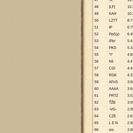
47
.X.
10
.
48
[LF]
10
.
49
KAH
10
.
50
LZTT
8
.
7
51
IP
6
.
7
52
Ppč(y)
6
.
4
53
/Pb/
5
.
4
54
PKD
5
.
3
55
*I*
4
.
8
56
Nš
4
.
4
57
CG!
4
.
4
58
RGK
4
.
3
59
AFoS
3
.
9
60
AAAA
3
.
6
61
PRTZ
3
.
5
62
ŤŽB
3
.
0
63
-VG-
2
.
9
64
CZE
2
.
8
65
L E N
2
.
6
66
srs
2
.
6