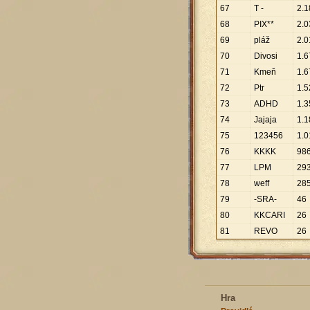
67
T -
2
.
1
68
PIX**
2
.
0
69
pláž
2
.
0
70
Divosi
1
.
6
71
Kmeň
1
.
6
72
Ptr
1
.
5
73
ADHD
1
.
3
74
Jajaja
1
.
1
75
123456
1
.
0
76
KKKK
98
77
LPM
29
78
weff
28
79
-SRA-
46
80
KKCARI
26
81
REVO
26
Hra