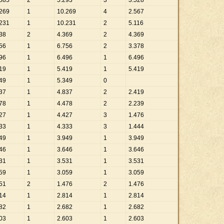
585
2
5
.
293
3
3
.
528
269
1
10
.
269
4
2
.
567
231
1
10
.
231
2
5
.
116
38
2
4
.
369
2
4
.
369
56
1
6
.
756
2
3
.
378
96
1
6
.
496
1
6
.
496
19
1
5
.
419
1
5
.
419
49
1
5
.
349
0
37
1
4
.
837
2
2
.
419
78
1
4
.
478
2
2
.
239
27
1
4
.
427
3
1
.
476
33
1
4
.
333
3
1
.
444
49
1
3
.
949
1
3
.
949
46
1
3
.
646
1
3
.
646
31
1
3
.
531
1
3
.
531
59
1
3
.
059
1
3
.
059
51
2
1
.
476
2
1
.
476
14
1
2
.
814
1
2
.
814
82
1
2
.
682
1
2
.
682
03
1
2
.
603
1
2
.
603