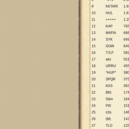
9
KKTARI
1
.
9
10
HUL
1
.
6
11
+++++
1
.
2
12
KAP
76
13
MAFIA
66
14
SYK
64
15
GOW
64
16
T.S.F
59
17
akz
55
18
URRU
45
19
*HUP*
38
20
SPQR
37
21
KAS
36
22
BIG
17
23
Sám
16
24
PIX
15
25
sSs
14
26
(M)
14
27
TLO
12