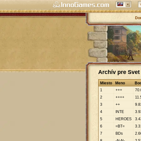
Do
Archív pre Svet
Miesto
Meno
Bo
1
+++
70
.
2
++++
11
.
3
++
9
.
8
4
INTE
3
.
9
5
HEROES
3
.
4
6
=BT=
3
.
3
7
BDs
2
.
6
8
-N-N-
2
.
5