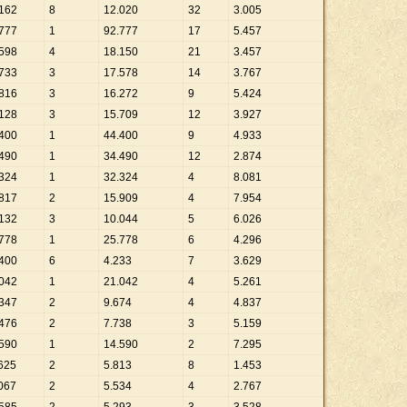
162
8
12
.
020
32
3
.
005
777
1
92
.
777
17
5
.
457
598
4
18
.
150
21
3
.
457
733
3
17
.
578
14
3
.
767
816
3
16
.
272
9
5
.
424
128
3
15
.
709
12
3
.
927
400
1
44
.
400
9
4
.
933
490
1
34
.
490
12
2
.
874
324
1
32
.
324
4
8
.
081
817
2
15
.
909
4
7
.
954
132
3
10
.
044
5
6
.
026
778
1
25
.
778
6
4
.
296
400
6
4
.
233
7
3
.
629
042
1
21
.
042
4
5
.
261
347
2
9
.
674
4
4
.
837
476
2
7
.
738
3
5
.
159
590
1
14
.
590
2
7
.
295
625
2
5
.
813
8
1
.
453
067
2
5
.
534
4
2
.
767