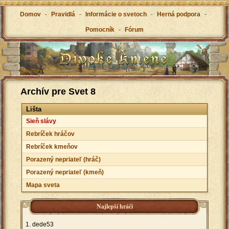
Domov
-
Pravidlá
-
Informácie o svetoch
-
Herná podpora
-
Pomocník
-
Fórum
Archív pre Svet 8
Lišta
Sieň slávy
Rebríček hráčov
Rebríček kmeňov
Porazený nepriateľ (hráč)
Porazený nepriateľ (kmeň)
Mapa sveta
Najlepší hráči
dede53