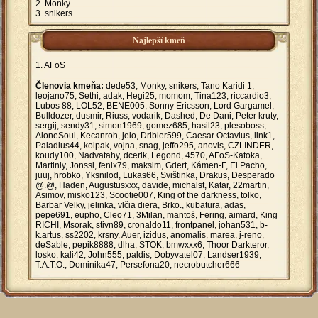
Monky
snikers
Najlepší kmeň
AFoS
Členovia kmeňa:
dede53, Monky, snikers, Tano Karidi 1,
leojano75, Sethi, adak, Hegi25, momom, Tina123, riccardio3,
Lubos 88, LOL52, BENE005, Sonny Ericsson, Lord Gargamel,
Bulldozer, dusmir, Riuss, vodarik, Dashed, De Dani, Peter kruty,
sergij, sendy31, simon1969, gomez685, hasil23, plesoboss,
AloneSoul, Kecanroh, jelo, Dribler599, Caesar Octavius, link1,
Paladius44, kolpak, vojna, snag, jeffo295, anovis, CZLINDER,
koudy100, Nadvatahy, dcerik, Legond, 4570, AFoS-Katoka,
Martiniy, Jonssi, fenix79, maksim, Gdert, Kámen-F, El Pacho,
juuj, hrobko, Yksnilod, Lukas66, Svištinka, Drakus, Desperado
@.@, Haden, Augustusxxx, davide, michalst, Katar, 22martin,
Asimov, misko123, Scootie007, King of the darkness, tolko,
Barbar Velky, jelinka, vlčia diera, Brko., kubatura, adas,
pepe691, eupho, Cleo71, 3Milan, mantoš, Fering, aimard, King
RICHI, Msorak, stivn89, cronaldo11, frontpanel, johan531, b-
k.artus, ss2202, krsny, Auer, izidus, anomalis, marea, j-reno,
deSable, pepik8888, dlha, STOK, bmwxxx6, Thoor Darkteror,
losko, kali42, John555, paldis, Dobyvatel07, Landser1939,
T.A.T.O., Dominika47, Persefona20, necrobutcher666