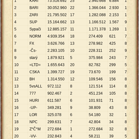
1
KARI
73
.
516
.
692
25
2
.
940
.
668
6
.
884
10
.
679
2
BARI
30
.
052
.
960
22
1
.
366
.
044
2
.
930
10
.
257
3
ZARI
21
.
795
.
502
17
1
.
282
.
088
2
.
153
10
.
123
4
SUP
15
.
164
.
662
13
1
.
166
.
512
1
.
567
9
.
678
5
Sypači
12
.
885
.
157
11
1
.
171
.
378
1
.
269
10
.
154
6
NORM
4
.
939
.
354
18
274
.
409
621
7
.
954
7
FX
3
.
626
.
766
13
278
.
982
425
8
.
534
8
-Čs-
2
.
283
.
105
10
228
.
311
252
9
.
060
9
starý
1
.
879
.
921
5
375
.
984
243
7
.
736
10
=LTD=
1
.
655
.
643
20
82
.
782
299
5
.
537
11
CSKA
1
.
399
.
727
19
73
.
670
199
7
.
034
12
BH
1
.
314
.
550
12
109
.
546
156
8
.
427
13
5vsALL
972
.
112
8
121
.
514
114
8
.
527
14
777
902
.
467
2
451
.
234
105
8
.
595
15
HURI
611
.
587
6
101
.
931
71
8
.
614
16
-UP-
349
.
281
9
38
.
809
43
8
.
123
17
LOR
325
.
078
6
54
.
180
32
10
.
159
18
NPC
299
.
631
7
42
.
804
34
8
.
813
19
Z*Č*M
272
.
684
1
272
.
684
32
8
.
521
20
-VV-
232
.
843
4
58
.
211
39
5
.
970