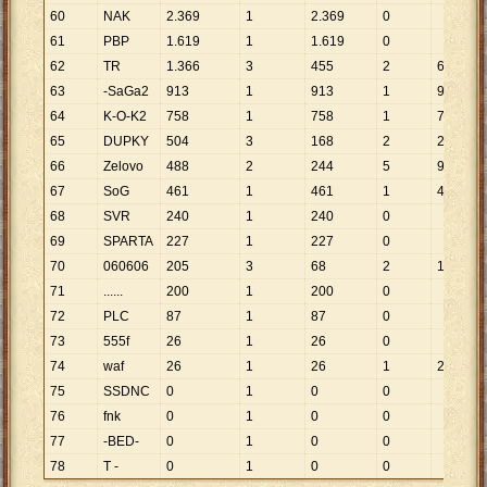
60
NAK
2
.
369
1
2
.
369
0
61
PBP
1
.
619
1
1
.
619
0
62
TR
1
.
366
3
455
2
683
63
-SaGa2
913
1
913
1
913
64
K-O-K2
758
1
758
1
758
65
DUPKY
504
3
168
2
252
66
Zelovo
488
2
244
5
98
67
SoG
461
1
461
1
461
68
SVR
240
1
240
0
69
SPARTA
227
1
227
0
70
060606
205
3
68
2
103
71
......
200
1
200
0
72
PLC
87
1
87
0
73
555f
26
1
26
0
74
waf
26
1
26
1
26
75
SSDNC
0
1
0
0
76
fnk
0
1
0
0
77
-BED-
0
1
0
0
78
T -
0
1
0
0