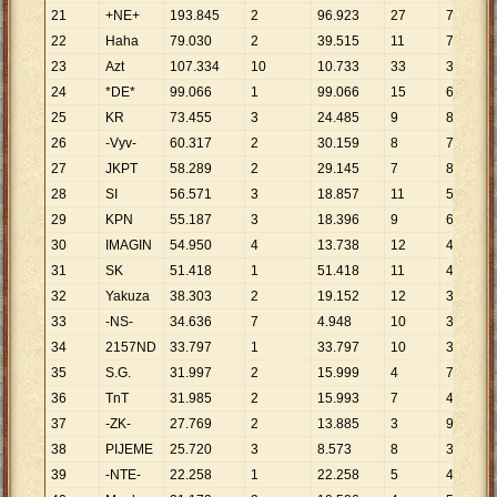
21
+NE+
193
.
845
2
96
.
923
27
7
.
179
22
Haha
79
.
030
2
39
.
515
11
7
.
185
23
Azt
107
.
334
10
10
.
733
33
3
.
253
24
*DE*
99
.
066
1
99
.
066
15
6
.
604
25
KR
73
.
455
3
24
.
485
9
8
.
162
26
-Vyv-
60
.
317
2
30
.
159
8
7
.
540
27
JKPT
58
.
289
2
29
.
145
7
8
.
327
28
SI
56
.
571
3
18
.
857
11
5
.
143
29
KPN
55
.
187
3
18
.
396
9
6
.
132
30
IMAGIN
54
.
950
4
13
.
738
12
4
.
579
31
SK
51
.
418
1
51
.
418
11
4
.
674
32
Yakuza
38
.
303
2
19
.
152
12
3
.
192
33
-NS-
34
.
636
7
4
.
948
10
3
.
464
34
2157ND
33
.
797
1
33
.
797
10
3
.
380
35
S.G.
31
.
997
2
15
.
999
4
7
.
999
36
TnT
31
.
985
2
15
.
993
7
4
.
569
37
-ZK-
27
.
769
2
13
.
885
3
9
.
256
38
PIJEME
25
.
720
3
8
.
573
8
3
.
215
39
-NTE-
22
.
258
1
22
.
258
5
4
.
452