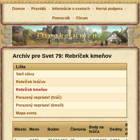
Domov
-
Pravidlá
-
Informácie o svetoch
-
Herná podpora
-
Pomocník
-
Fórum
Archív pre Svet 79: Rebríček kmeňov
Lišta
Sieň slávy
Rebríček hráčov
Rebríček kmeňov
Porazený nepriateľ (hráč)
Porazený nepriateľ (kmeň)
Mapa sveta
Bodov
Body na
Miesto
Meno
Bodov
Členovia
Dediny
na
hráča
dedinu