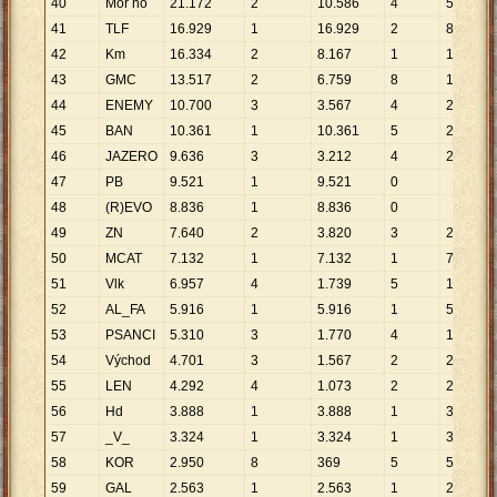
40
Mor ho
21
.
172
2
10
.
586
4
5
.
293
41
TLF
16
.
929
1
16
.
929
2
8
.
465
42
Km
16
.
334
2
8
.
167
1
16
.
334
43
GMC
13
.
517
2
6
.
759
8
1
.
690
44
ENEMY
10
.
700
3
3
.
567
4
2
.
675
45
BAN
10
.
361
1
10
.
361
5
2
.
072
46
JAZERO
9
.
636
3
3
.
212
4
2
.
409
47
PB
9
.
521
1
9
.
521
0
48
(R)EVO
8
.
836
1
8
.
836
0
49
ZN
7
.
640
2
3
.
820
3
2
.
547
50
MCAT
7
.
132
1
7
.
132
1
7
.
132
51
Vlk
6
.
957
4
1
.
739
5
1
.
391
52
AL_FA
5
.
916
1
5
.
916
1
5
.
916
53
PSANCI
5
.
310
3
1
.
770
4
1
.
328
54
Východ
4
.
701
3
1
.
567
2
2
.
351
55
LEN
4
.
292
4
1
.
073
2
2
.
146
56
Hd
3
.
888
1
3
.
888
1
3
.
888
57
_V_
3
.
324
1
3
.
324
1
3
.
324
58
KOR
2
.
950
8
369
5
590
59
GAL
2
.
563
1
2
.
563
1
2
.
563