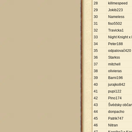
28
killmespeed
29
Jokib223
30
Nameless
31
fiso5502
32
Travicka1
33
Night Knight x
34
Peter188
35
odpalovač420 x
36
Starkss
37
mitchell
38
olivieras
39
Barni196
40
jurajko842
41
pupi122
42
Pino174
43
Švédsky obča
44
donpacho
45
Patrik747
46
Nitran