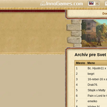
Do
Archív pre Svet
Miesto
Meno
1
Bc. Hjustn11 x 
2
begri
3
16-rebel-16 x
4
Drak76.
5
Sltajik x Matty
6
Pain x Lord le
7
emelko
8
Hádes IV