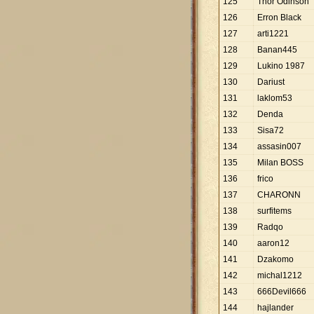
125
Thor Odinson
126
Erron Black
127
arti1221
128
Banan445
129
Lukino 1987
130
Dariust
131
laklom53
132
Denda
133
Sisa72
134
assasin007
135
Milan BOSS
136
frico
137
CHARONN
138
surfitems
139
Radqo
140
aaron12
141
Dzakomo
142
michal1212
143
666Devil666
144
hajlander