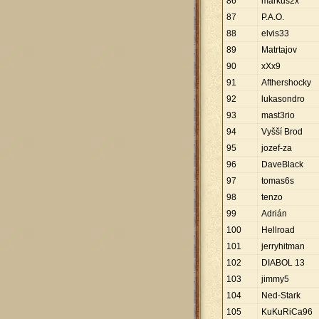
86
markus2x
87
P.A.O.
88
elvis33
89
Matrtajov
90
xXx9
91
Afthershocky
92
lukasondro
93
mast3rio
94
Vyšší Brod
95
jozef-za
96
DaveBlack
97
tomas6s
98
tenzo
99
Adrián
100
Hellroad
101
jerryhitman
102
DIABOL 13
103
jimmy5
104
Ned-Stark
105
KuKuRiCa96