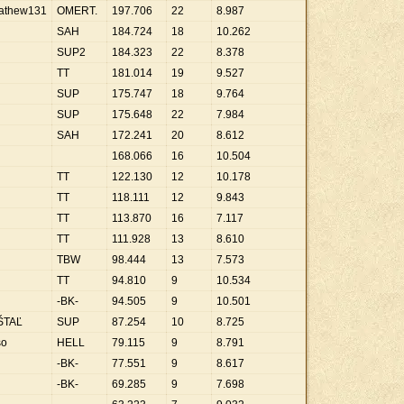
Mathew131
OMERT.
197
.
706
22
8
.
987
SAH
184
.
724
18
10
.
262
SUP2
184
.
323
22
8
.
378
TT
181
.
014
19
9
.
527
SUP
175
.
747
18
9
.
764
SUP
175
.
648
22
7
.
984
SAH
172
.
241
20
8
.
612
168
.
066
16
10
.
504
TT
122
.
130
12
10
.
178
TT
118
.
111
12
9
.
843
TT
113
.
870
16
7
.
117
TT
111
.
928
13
8
.
610
TBW
98
.
444
13
7
.
573
TT
94
.
810
9
10
.
534
-BK-
94
.
505
9
10
.
501
ŠTAĽ
SUP
87
.
254
10
8
.
725
so
HELL
79
.
115
9
8
.
791
-BK-
77
.
551
9
8
.
617
-BK-
69
.
285
9
7
.
698