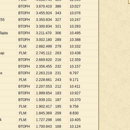
BTOFH
3
.
870
.
410
386
10
.
027
BTOFH
3
.
455
.
924
343
10
.
076
255
BTOFH
3
.
350
.
834
327
10
.
247
BTOFH
3
.
300
.
834
321
10
.
283
Tajda
BTOFH
3
.
211
.
470
306
10
.
495
BTOFH
3
.
002
.
180
289
10
.
388
:FLM:
2
.
882
.
499
279
10
.
332
dap
:FLM:
2
.
745
.
112
263
10
.
438
BTOFH
2
.
669
.
620
216
12
.
359
BTOFH
2
.
356
.
455
232
10
.
157
ox
BTOFH
2
.
263
.
219
231
9
.
797
:FLM:
2
.
228
.
661
243
9
.
171
BTOFH
2
.
207
.
053
212
10
.
411
BTOFH
1
.
999
.
654
183
10
.
927
BTOFH
1
.
939
.
101
187
10
.
370
:FLM:
1
.
902
.
417
195
9
.
756
:FLM:
1
.
845
.
369
209
8
.
830
4
:FLM:
1
.
727
.
298
166
10
.
405
BTOFH
1
.
700
.
843
168
10
.
124