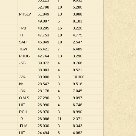
63
.
223
7
9
.
032
52
.
798
10
5
.
280
PRSLV
51
.
849
13
3
.
988
49
.
097
6
8
.
183
~PB~
48
.
295
15
3
.
220
TT
47
.
753
10
4
.
775
SAH
45
.
849
18
2
.
547
TBW
45
.
421
7
6
.
489
PROG
42
.
764
13
3
.
290
-SF-
39
.
072
4
9
.
768
38
.
083
4
9
.
521
-VK-
30
.
900
3
10
.
300
hh
28
.
547
3
9
.
516
-BK-
28
.
178
4
7
.
045
O.M.S
27
.
290
3
9
.
097
HIT
26
.
990
4
6
.
748
RCH
26
.
970
3
8
.
990
-R-
26
.
086
11
2
.
371
:FLM:
25
.
030
3
8
.
343
HIT
24
.
494
6
4
.
082