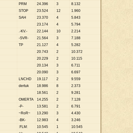
PRM
24
.
396
3
8
.
132
STOP
23
.
524
12
1
.
960
SAH
23
.
370
4
5
.
843
23
.
174
4
5
.
794
.-KV.-
22
.
144
10
2
.
214
-SVR-
21
.
564
3
7
.
188
TP
21
.
127
4
5
.
282
20
.
743
2
10
.
372
20
.
229
2
10
.
115
20
.
134
3
6
.
711
20
.
090
3
6
.
697
LNCHD
19
.
117
2
9
.
559
dertuk
18
.
986
8
2
.
373
18
.
561
2
9
.
281
OMERTA
14
.
255
2
7
.
128
-P-
13
.
581
2
6
.
791
l
~RoR~
13
.
290
3
4
.
430
-BK-
12
.
983
4
3
.
246
:FLM:
10
.
545
1
10
.
545