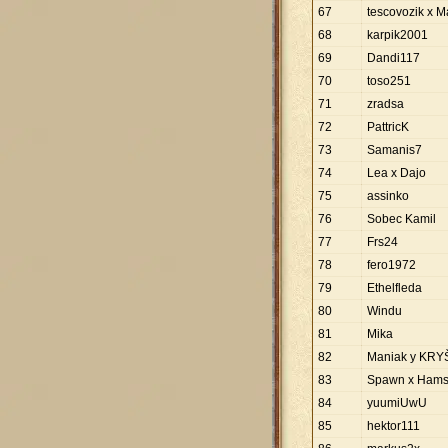
67
tescovozik x 
68
karpik2001
69
Dandi117
70
toso251
71
zradsa
72
PattricK
73
Samanis7
74
Lea x Dajo
75
assinko
76
Sobec Kamil
77
Frs24
78
fero1972
79
Ethelfleda
80
Windu
81
Mika
82
Maniak y KRY
83
Spawn x Ham
84
yuumiUwU
85
hektor111