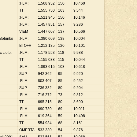
:FLM:
1
.
568
.
952
150
10
.
460
TT
1
.
555
.
750
163
9
.
544
:FLM:
1
.
521
.
945
150
10
.
146
:FLM:
1
.
457
.
851
157
9
.
286
VIEM
1
.
447
.
607
137
10
.
566
 Bobinko
:FLM:
1
.
380
.
609
138
10
.
004
BTOFH
1
.
212
.
135
120
10
.
101
 c.o.b.
:FLM:
1
.
178
.
553
118
9
.
988
TT
1
.
155
.
038
115
10
.
044
:FLM:
1
.
093
.
615
103
10
.
618
SUP
942
.
362
95
9
.
920
:FLM:
803
.
407
85
9
.
452
SUP
736
.
332
80
9
.
204
:FLM:
716
.
272
73
9
.
812
TT
695
.
215
80
8
.
690
n
:FLM:
690
.
730
69
10
.
011
:FLM:
619
.
364
59
10
.
498
TT
554
.
934
68
8
.
161
OMERTA
533
.
330
54
9
.
876