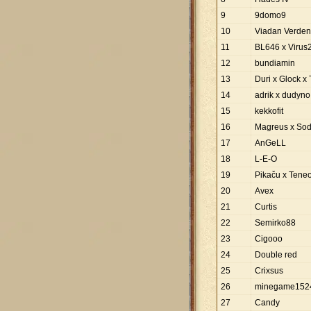
9
9domo9
10
Viadan Verden
11
BL646 x Virus
12
bundiamin
13
Duri x Glock x 
14
adrik x dudyno
15
kekkofit
16
Magreus x So
17
AnGeLL
18
L-E-O
19
Pikaču x Tene
20
Avex
21
Curtis
22
Semirko88
23
Cigooo
24
Double red
25
Crixsus
26
minegame152
27
Candy