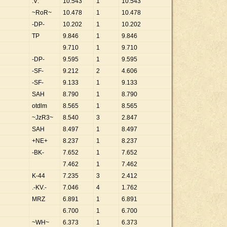
:V:
10
.
543
1
10
.
543
~RoR~
10
.
478
1
10
.
478
-DP-
10
.
202
1
10
.
202
TP
9
.
846
1
9
.
846
9
.
710
1
9
.
710
-DP-
9
.
595
1
9
.
595
-SF-
9
.
212
2
4
.
606
-SF-
9
.
133
1
9
.
133
SAH
8
.
790
1
8
.
790
otdlm
8
.
565
1
8
.
565
~JzR3~
8
.
540
3
2
.
847
SAH
8
.
497
1
8
.
497
+NE+
8
.
237
1
8
.
237
-BK-
7
.
652
1
7
.
652
7
.
462
1
7
.
462
K-44
7
.
235
3
2
.
412
.-KV.-
7
.
046
4
1
.
762
MRZ
6
.
891
1
6
.
891
6
.
700
1
6
.
700
~WH~
6
.
373
1
6
.
373