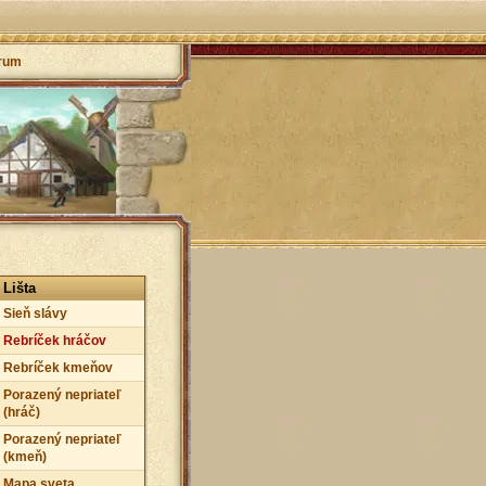
rum
Lišta
Sieň slávy
Rebríček hráčov
Rebríček kmeňov
Porazený nepriateľ
(hráč)
Porazený nepriateľ
(kmeň)
Mapa sveta