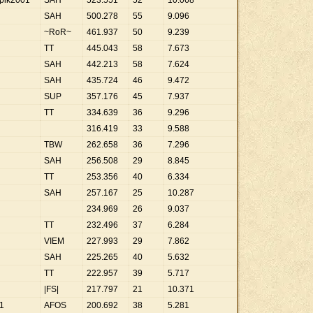
rpik2001
SAH
523
.
551
52
10
.
068
SAH
500
.
278
55
9
.
096
~RoR~
461
.
937
50
9
.
239
TT
445
.
043
58
7
.
673
SAH
442
.
213
58
7
.
624
SAH
435
.
724
46
9
.
472
SUP
357
.
176
45
7
.
937
TT
334
.
639
36
9
.
296
316
.
419
33
9
.
588
TBW
262
.
658
36
7
.
296
SAH
256
.
508
29
8
.
845
TT
253
.
356
40
6
.
334
SAH
257
.
167
25
10
.
287
234
.
969
26
9
.
037
TT
232
.
496
37
6
.
284
VIEM
227
.
993
29
7
.
862
SAH
225
.
265
40
5
.
632
TT
222
.
957
39
5
.
717
|FS|
217
.
797
21
10
.
371
.1
AFOS
200
.
692
38
5
.
281