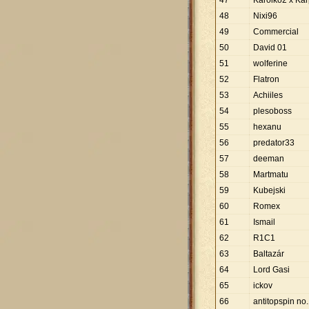
47
Karolko2 x Ka
48
Nixi96
49
Commercial
50
David 01
51
wolferine
52
Flatron
53
Achiiles
54
plesoboss
55
hexanu
56
predator33
57
deeman
58
Martmatu
59
Kubejski
60
Romex
61
Ismail
62
R1C1
63
Baltazár
64
Lord Gasi
65
ickov
66
antitopspin no