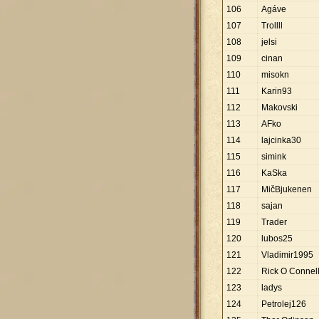
106
Agáve
107
Trollll
108
jelsi
109
cinan
110
misokn
111
Karin93
112
Makovski
113
AFko
114
lajcinka30
115
simink
116
KaSka
117
MičBjukenen
118
sajan
119
Trader
120
lubos25
121
Vladimir1995
122
Rick O Connel
123
ladys
124
Petrolej126