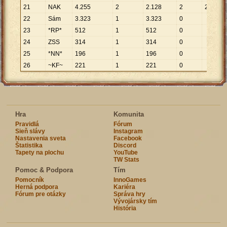
21
NAK
4
.
255
2
2
.
128
2
2
.
128
22
Sám
3
.
323
1
3
.
323
0
23
*RP*
512
1
512
0
24
ZSS
314
1
314
0
25
*NN*
196
1
196
0
26
~KF~
221
1
221
0
Hra
Komunita
Pravidlá
Fórum
Sieň slávy
Instagram
Nastavenia sveta
Facebook
Štatistika
Discord
Tapety na plochu
YouTube
TW Stats
Pomoc & Podpora
Tím
Pomocník
InnoGames
Herná podpora
Kariéra
Fórum pre otázky
Správa hry
Vývojársky tím
História