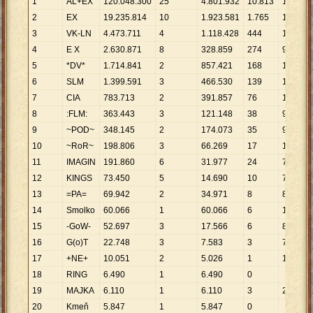
1
AL+EX
120
.
048
.
300
25
4
.
801
.
932
10
.
813
11
.
102
2
EX
19
.
235
.
814
10
1
.
923
.
581
1
.
765
10
.
898
3
VK-LN
4
.
473
.
711
4
1
.
118
.
428
444
10
.
076
4
E X
2
.
630
.
871
8
328
.
859
274
9
.
602
5
*DV*
1
.
714
.
841
2
857
.
421
168
10
.
207
6
SLM
1
.
399
.
591
3
466
.
530
139
10
.
069
7
CIA
783
.
713
2
391
.
857
76
10
.
312
8
:FLM:
363
.
443
3
121
.
148
38
9
.
564
9
~POD~
348
.
145
2
174
.
073
35
9
.
947
10
~RoR~
198
.
806
3
66
.
269
17
11
.
694
11
IMAGIN
191
.
860
6
31
.
977
24
7
.
994
12
KINGS
73
.
450
5
14
.
690
10
7
.
345
13
=PA=
69
.
942
2
34
.
971
8
8
.
743
14
Smolko
60
.
066
1
60
.
066
6
10
.
011
15
-GoW-
52
.
697
3
17
.
566
6
8
.
783
16
G(o)T
22
.
748
3
7
.
583
3
7
.
583
17
+NE+
10
.
051
2
5
.
026
1
10
.
051
18
RING
6
.
490
1
6
.
490
0
19
MAJKA
6
.
110
1
6
.
110
3
2
.
037
20
Kmeň
5
.
847
1
5
.
847
0