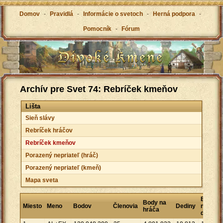
Domov
-
Pravidlá
-
Informácie o svetoch
-
Herná podpora
-
Pomocník
-
Fórum
Archív pre Svet 74: Rebríček kmeňov
Lišta
Sieň slávy
Rebríček hráčov
Rebríček kmeňov
Porazený nepriateľ (hráč)
Porazený nepriateľ (kmeň)
Mapa sveta
Bodov
Body na
Miesto
Meno
Bodov
Členovia
Dediny
na
hráča
dedinu