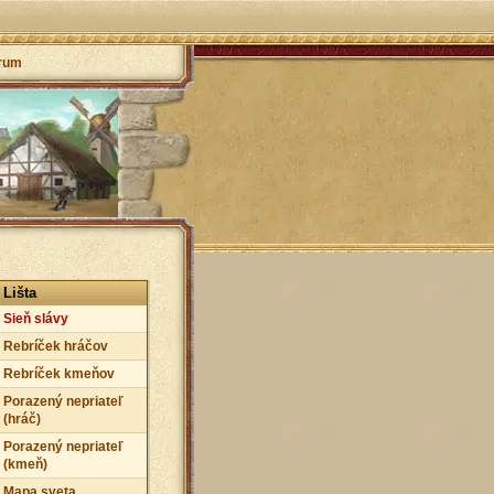
rum
Lišta
Sieň slávy
Rebríček hráčov
Rebríček kmeňov
Porazený nepriateľ
(hráč)
Porazený nepriateľ
(kmeň)
Mapa sveta