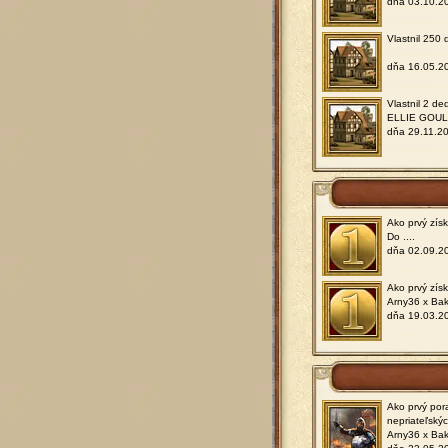
dňa 03.10.2
Vlastnil 250
dňa 16.05.2
Vlastnil 2 de
ELLIE GOU
dňa 29.11.2
Ako prvý zís
Do ....
dňa 02.09.2
Ako prvý zís
Arny36 x Ba
dňa 19.03.2
Ako prvý por
nepriateľský
Arny36 x Ba