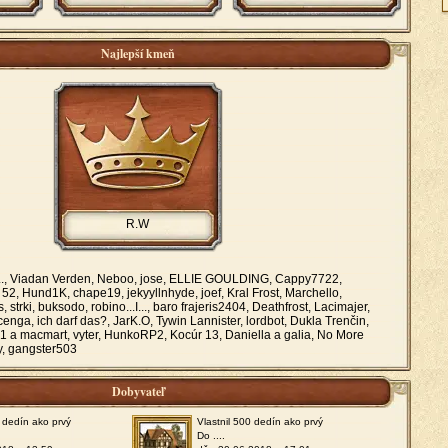
Najlepší kmeň
R.W
.., Viadan Verden, Neboo, jose, ELLIE GOULDING, Cappy7722,
52, Hund1K, chape19, jekyyllnhyde, joef, Kral Frost, Marchello,
 strki, buksodo, robino...I..., baro frajeris2404, Deathfrost, Lacimajer,
cenga, ich darf das?, JarK.O, Tywin Lannister, lordbot, Dukla Trenčin,
1 a macmart, vyter, HunkoRP2, Kocúr 13, Daniella a galia, No More
, gangster503
Dobyvateľ
0 dedín ako prvý
Vlastnil 500 dedín ako prvý
Do ....