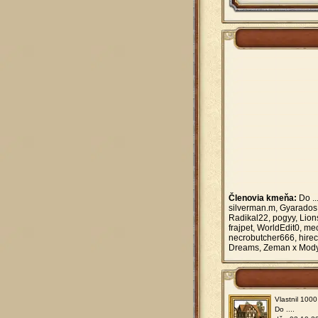
Členovia kmeňa:
Do ..
silverman.m, Gyarados 
Radikal22, pogyy, Lions,
frajpet, WorldEdit0, me
necrobutcher666, hirec
Dreams, Zeman x Mody
Vlastnil 100
Do ....