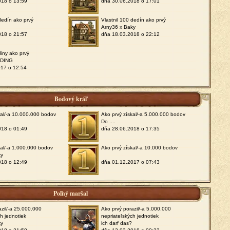
018 o 13:59
dňa 30.06.2018 o 17:01
 dedín ako prvý
Vlastnil 100 dedín ako prvý
Arny36 x Baky
018 o 21:57
dňa 18.03.2018 o 22:12
diny ako prvý
LDING
017 o 12:54
Bodový kráľ
kal/-a 10.000.000 bodov
Ako prvý získal/-a 5.000.000 bodov
Do ....
018 o 01:49
dňa 28.06.2018 o 17:35
kal/-a 1.000.000 bodov
Ako prvý získal/-a 10.000 bodov
ky
018 o 12:49
dňa 01.12.2017 o 07:43
Poľný maršal
azil/-a 25.000.000
Ako prvý porazil/-a 5.000.000
ch jednotiek
nepriateľských jednotiek
ky
ich darf das?