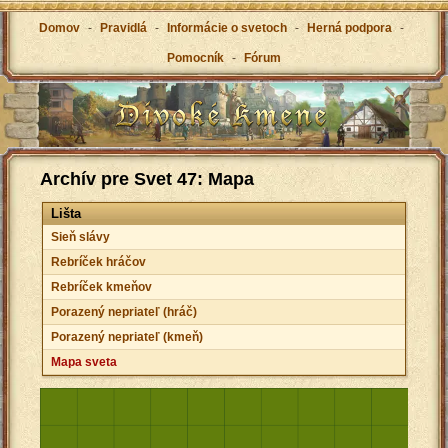
Domov
-
Pravidlá
-
Informácie o svetoch
-
Herná podpora
-
Pomocník
-
Fórum
Archív pre Svet 47: Mapa
Lišta
Sieň slávy
Rebríček hráčov
Rebríček kmeňov
Porazený nepriateľ (hráč)
Porazený nepriateľ (kmeň)
Mapa sveta