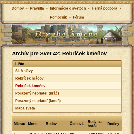
Domov
-
Pravidlá
-
Informácie o svetoch
-
Herná podpora
-
Pomocník
-
Fórum
Archív pre Svet 42: Rebríček kmeňov
Lišta
Sieň slávy
Rebríček hráčov
Rebríček kmeňov
Porazený nepriateľ (hráč)
Porazený nepriateľ (kmeň)
Mapa sveta
Bodov
Body na
Miesto
Meno
Bodov
Členovia
Dediny
na
hráča
dedinu