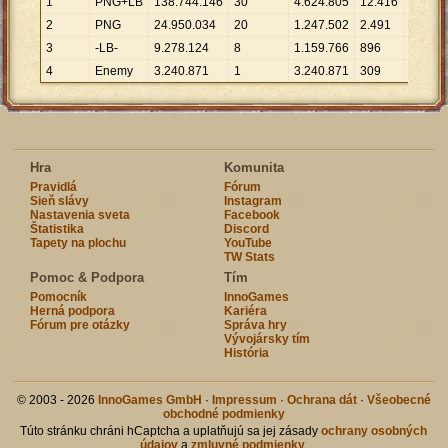
1
PNG+LB
138
.
744
.
146
30
4
.
624
.
805
12
.
416
11
.
175
2
PNG
24
.
950
.
034
20
1
.
247
.
502
2
.
491
10
.
016
3
-LB-
9
.
278
.
124
8
1
.
159
.
766
896
10
.
355
4
Enemy
3
.
240
.
871
1
3
.
240
.
871
309
10
.
488
Hra
Komunita
Pravidlá
Fórum
Sieň slávy
Instagram
Nastavenia sveta
Facebook
Štatistika
Discord
Tapety na plochu
YouTube
TW Stats
Pomoc & Podpora
Tím
Pomocník
InnoGames
Herná podpora
Kariéra
Fórum pre otázky
Správa hry
Vývojársky tím
História
© 2003 - 2026
InnoGames GmbH
·
Impressum
·
Ochrana dát
·
Všeobecné
obchodné podmienky
Túto stránku chráni hCaptcha a uplatňujú sa jej zásady
ochrany osobných
údajov
a
zmluvné podmienky
.