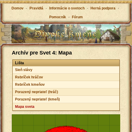
Domov
-
Pravidlá
-
Informácie o svetoch
-
Herná podpora
-
Pomocník
-
Fórum
Archív pre Svet 4: Mapa
Lišta
Sieň slávy
Rebríček hráčov
Rebríček kmeňov
Porazený nepriateľ (hráč)
Porazený nepriateľ (kmeň)
Mapa sveta