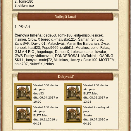
Tomi-180
elita-miso
Najlepší kmeň
PS+AH
Členovia kmeňa:
dede53, Tomi-180, elita-miso, lesicek,
Inžinier, Crow, X borec x, -matusko121-, Šaman, Sir Liyo,
ZahySVK, David 01, Malachyáš, Martin the Barbarian, Dyce,
Ironbolt, hasil23, Pepo9669, pcdibl11, Motakus, pollo, Falas,
G.M.A.4.R.O., hugobugo, DancerX, Leibstandarte, Ilúvatar,
GWS-Ponky, vidlochvost, PONDEROSA1, MaToNnI, LOADING
SKILL, tomyke, matej72, Misinkus, Hanzy x Faso100, MORTEM,
palo707, NukeSK, izidus
Dobyvateľ
Vlastnil 500 dedín
Vlastnil 250 dedín
ako prvý
ako prvý
dede53
ELITA Miso
dňa 06.04.2017 o
dňa 08.02.2017 o
16:20
13:28
Vlastnil 100 dedín
Vlastnil 2 dediny ako
ako prvý
prvý
ELITA Miso
Snake
dňa 10.11.2016 o
dňa 19.07.2016 o
04:58
04:16