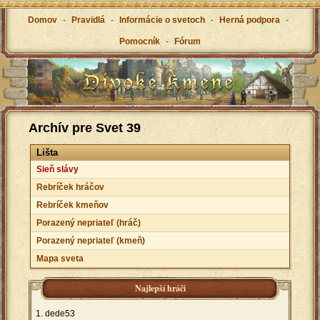
Domov
-
Pravidlá
-
Informácie o svetoch
-
Herná podpora
-
Pomocník
-
Fórum
Archív pre Svet 39
Lišta
Sieň slávy
Rebríček hráčov
Rebríček kmeňov
Porazený nepriateľ (hráč)
Porazený nepriateľ (kmeň)
Mapa sveta
Najlepší hráči
dede53