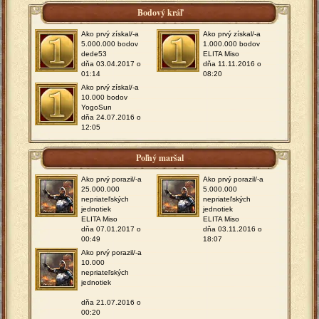
Bodový kráľ
Ako prvý získal/-a
Ako prvý získal/-a
5.000.000 bodov
1.000.000 bodov
dede53
ELITA Miso
dňa 03.04.2017 o
dňa 11.11.2016 o
01:14
08:20
Ako prvý získal/-a
10.000 bodov
YogoSun
dňa 24.07.2016 o
12:05
Poľný maršal
Ako prvý porazil/-a
Ako prvý porazil/-a
25.000.000
5.000.000
nepriateľských
nepriateľských
jednotiek
jednotiek
ELITA Miso
ELITA Miso
dňa 07.01.2017 o
dňa 03.11.2016 o
00:49
18:07
Ako prvý porazil/-a
10.000
nepriateľských
jednotiek
dňa 21.07.2016 o
00:20