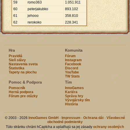
59
romo363
1
.
051
.
911
60
peterjakubko
893
.
102
61
jehooo
358
.
810
62
rerokoko
228
.
341
Hra
Komunita
Pravidlá
Fórum
Sieň slávy
Instagram
Nastavenia sveta
Facebook
Štatistika
Discord
Tapety na plochu
YouTube
TW Stats
Pomoc & Podpora
Tím
Pomocník
InnoGames
Herná podpora
Kariéra
Fórum pre otázky
Správa hry
Vývojársky tím
História
© 2003 - 2026
InnoGames GmbH
·
Impressum
·
Ochrana dát
·
Všeobecné
obchodné podmienky
Túto stránku chráni hCaptcha a uplatňujú sa jej zásady
ochrany osobných