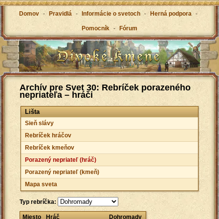
Domov
-
Pravidlá
-
Informácie o svetoch
-
Herná podpora
-
Pomocník
-
Fórum
Archív pre Svet 30: Rebríček porazeného
nepriateľa – hráči
Lišta
Sieň slávy
Rebríček hráčov
Rebríček kmeňov
Porazený nepriateľ (hráč)
Porazený nepriateľ (kmeň)
Mapa sveta
Typ rebríčka:
Miesto
Hráč
Dohromady