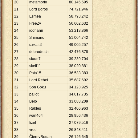
20
metamorfo
80
.
145
.
595
21
Lord Boros
74
.
721
.
946
22
Esmea
58
.
793
.
242
23
FreeZy
56
.
602
.
632
24
joohann
53
.
213
.
866
25
Shimano
51
.
004
.
742
26
s.w.a.t.5
49
.
005
.
257
27
dobrodruch
42
.
476
.
878
28
staun7
39
.
239
.
704
29
skell11
38
.
020
.
881
30
Pata15
36
.
533
.
383
31
Lord Rebel
35
.
687
.
692
32
Son Goku
34
.
123
.
925
33
pajlot
34
.
017
.
735
34
Belo
33
.
088
.
209
35
Rakles
32
.
406
.
963
36
ivan464
28
.
956
.
436
37
fizel
27
.
079
.
516
38
vred
26
.
848
.
411
39
ČiernyRogan
26
.
146
.
645