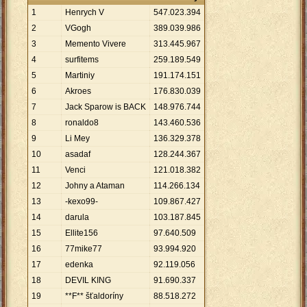
1
Henrych V
547
.
023
.
394
2
VGogh
389
.
039
.
986
3
Memento Vivere
313
.
445
.
967
4
surfitems
259
.
189
.
549
5
Martiniy
191
.
174
.
151
6
Akroes
176
.
830
.
039
7
Jack Sparow is BACK
148
.
976
.
744
8
ronaldo8
143
.
460
.
536
9
Li Mey
136
.
329
.
378
10
asadaf
128
.
244
.
367
11
Venci
121
.
018
.
382
12
Johny a Ataman
114
.
266
.
134
13
-kexo99-
109
.
867
.
427
14
darula
103
.
187
.
845
15
Ellite156
97
.
640
.
509
16
77mike77
93
.
994
.
920
17
edenka
92
.
119
.
056
18
DEVIL KING
91
.
690
.
337
19
**F** šťaldoríny
88
.
518
.
272