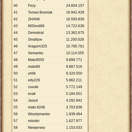
40
Fezy
24
.
604
.
157
41
Tomas Bosniak
16
.
942
.
429
42
ZHANK
16
.
593
.
836
43
66Devil66
14
.
722
.
636
44
Demokrat
13
.
362
.
675
45
Smalljoe
11
.
200
.
028
46
Aragorn325
10
.
780
.
761
47
Semanko
10
.
114
.
555
48
Mato9555
9
.
899
.
771
49
mato66
9
.
887
.
516
50
uhlik
9
.
320
.
550
51
edy226
5
.
862
.
211
52
cuvuki
5
.
772
.
149
53
evak
5
.
184
.
051
54
Jasod
4
.
292
.
942
55
mato.8246
3
.
703
.
838
56
Woodymanko
1
.
839
.
464
57
misokn
1
.
627
.
977
58
Newjersey
1
.
153
.
033