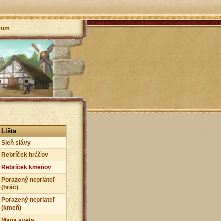
rum
Lišta
Sieň slávy
Rebríček hráčov
Rebríček kmeňov
Porazený nepriateľ
(hráč)
Porazený nepriateľ
(kmeň)
Mapa sveta