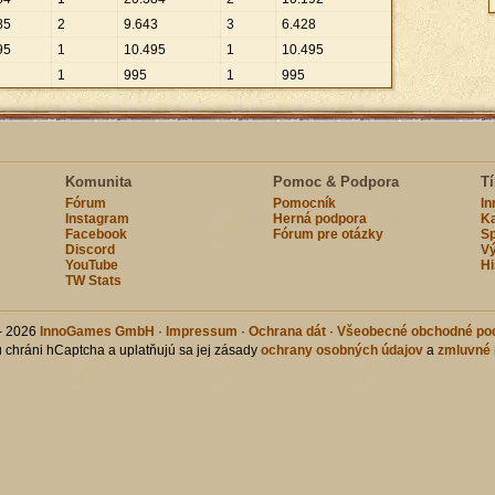
85
2
9
.
643
3
6
.
428
95
1
10
.
495
1
10
.
495
1
995
1
995
Komunita
Pomoc & Podpora
T
Fórum
Pomocník
I
Instagram
Herná podpora
Ka
Facebook
Fórum pre otázky
Sp
Discord
Vý
YouTube
Hi
TW Stats
- 2026
InnoGames GmbH
·
Impressum
·
Ochrana dát
·
Všeobecné obchodné po
u chráni hCaptcha a uplatňujú sa jej zásady
ochrany osobných údajov
a
zmluvné