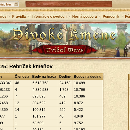
Forge of Empires – Stratégia v každej ére
Viac hier:
Grepolis – Vybuduj si svoje impérium v starom
mov
-
Pravidlá
-
Informácie o svetoch
-
Herná podpora
-
Pomocník
-
Fó
Grécku
 25: Rebríček kmeňov
ov
Členovia
Body na hráča
Dediny
Bodov na dedinu
633
.
341
46
5
.
513
.
768
24
.
158
10
.
499
58
.
133
4
4
.
839
.
533
1
.
798
10
.
766
1
.
266
7
695
.
895
469
10
.
386
5
.
468
12
304
.
622
412
8
.
872
4
.
369
14
100
.
312
259
5
.
422
977
1
161
.
977
40
4
.
049
09
1
58
.
509
6
9
.
752
84
1
20
.
384
2
10
.
192