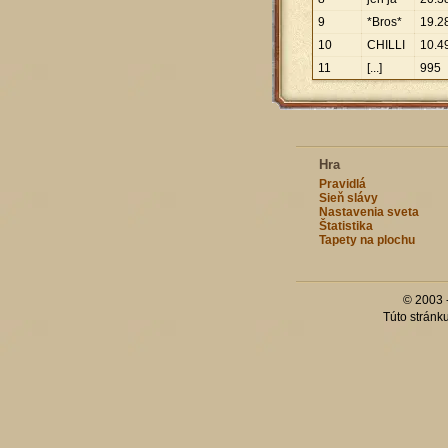
9
*Bros*
19
.
2
10
CHILLI
10
.
4
11
[...]
995
Hra
Pravidlá
Sieň slávy
Nastavenia sveta
Štatistika
Tapety na plochu
© 2003 
Túto stránk