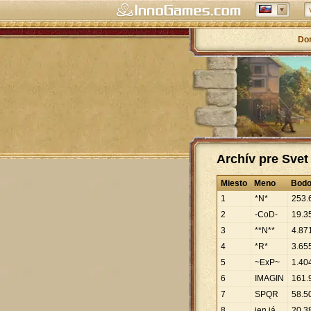
Do
Archív pre Svet
Miesto
Meno
Bod
1
*N*
253
.
2
-CoD-
19
.
3
3
**N**
4
.
87
4
*R*
3
.
65
5
~ExP~
1
.
40
6
IMAGIN
161
.
7
SPQR
58
.
5
8
jen já
20
.
3