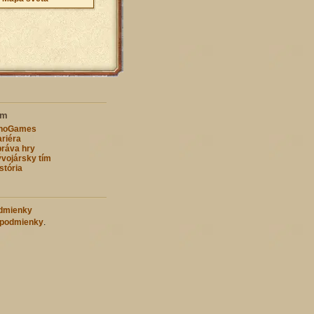
ím
nnoGames
riéra
ráva hry
vojársky tím
stória
dmienky
 podmienky
.