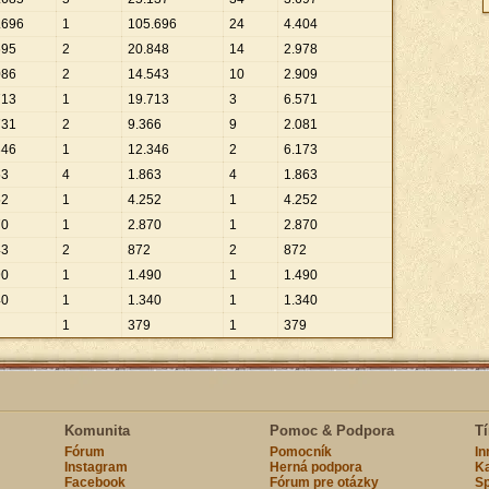
.
696
1
105
.
696
24
4
.
404
695
2
20
.
848
14
2
.
978
086
2
14
.
543
10
2
.
909
713
1
19
.
713
3
6
.
571
731
2
9
.
366
9
2
.
081
346
1
12
.
346
2
6
.
173
53
4
1
.
863
4
1
.
863
52
1
4
.
252
1
4
.
252
70
1
2
.
870
1
2
.
870
43
2
872
2
872
90
1
1
.
490
1
1
.
490
40
1
1
.
340
1
1
.
340
1
379
1
379
Komunita
Pomoc & Podpora
T
Fórum
Pomocník
I
Instagram
Herná podpora
Ka
Facebook
Fórum pre otázky
Sp