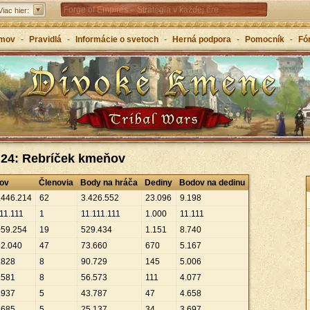
Forge of Empires – Stratégia v každej ére
Viac hier:
Grepolis – Vybuduj si svoje impérium v starom
mov
-
Pravidlá
-
Informácie o svetoch
-
Herná podpora
-
Pomocník
-
Fó
Grécku
 24: Rebríček kmeňov
ov
Členovia
Body na hráča
Dediny
Bodov na dedinu
.
446
.
214
62
3
.
426
.
552
23
.
096
9
.
198
11
.
111
1
11
.
111
.
111
1
.
000
11
.
111
059
.
254
19
529
.
434
1
.
151
8
.
740
62
.
040
47
73
.
660
670
5
.
167
.
828
8
90
.
729
145
5
.
006
.
581
8
56
.
573
111
4
.
077
.
937
5
43
.
787
47
4
.
658
.
685
5
25
.
137
34
3
.
697