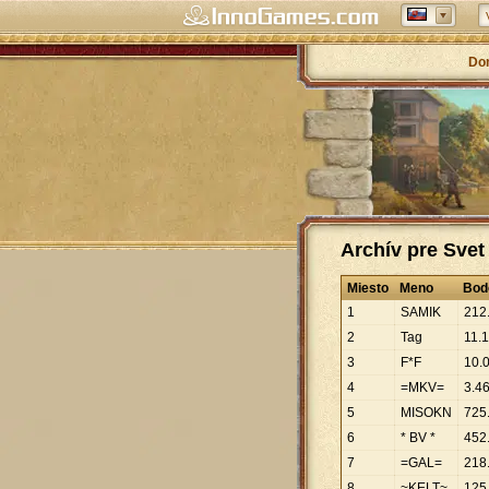
Do
Archív pre Svet
Miesto
Meno
Bod
1
SAMIK
212
2
Tag
11
.
1
3
F*F
10
.
4
=MKV=
3
.
4
5
MISOKN
725
6
* BV *
452
7
=GAL=
218
8
~KELT~
125