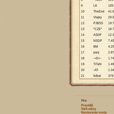
9
LK
105
10
TheEnd
41
.
11
Vlajky
29
.
12
PJBSS
19
.
13
*CZE*
18
.
14
ASDF
12
.
15
NSDP
7
.
4
16
BM
4
.
2
17
jnjnj
2
.
8
18
-=D=-
1
.
7
19
TiTaN
1
.
4
20
-AT-
1
.
3
21
futbal
379
Hra
Pravidlá
Sieň slávy
Nastavenia sveta