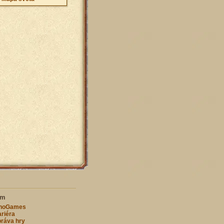
ím
nnoGames
riéra
ráva hry