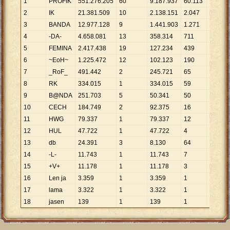
1
PROFIK
551
.
276
.
205
60
9
.
187
.
937
60
.
113
9
.
171
2
IK
21
.
381
.
509
10
2
.
138
.
151
2
.
047
10
.
445
3
BANDA
12
.
977
.
128
9
1
.
441
.
903
1
.
271
10
.
210
4
-DA-
4
.
658
.
081
13
358
.
314
711
6
.
551
5
FEMINA
2
.
417
.
438
19
127
.
234
439
5
.
507
6
~EoH~
1
.
225
.
472
12
102
.
123
190
6
.
450
7
_RoF_
491
.
442
2
245
.
721
65
7
.
561
8
RK
334
.
015
1
334
.
015
59
5
.
661
9
B@NDA
251
.
703
5
50
.
341
50
5
.
034
10
CECH
184
.
749
2
92
.
375
16
11
.
547
11
HWG
79
.
337
1
79
.
337
12
6
.
611
12
HUL
47
.
722
1
47
.
722
4
11
.
931
13
db
24
.
391
3
8
.
130
64
381
14
-L-
11
.
743
1
11
.
743
7
1
.
678
15
+V+
11
.
178
1
11
.
178
3
3
.
726
16
Len ja
3
.
359
1
3
.
359
1
3
.
359
17
lama
3
.
322
1
3
.
322
1
3
.
322
18
jasen
139
1
139
1
139