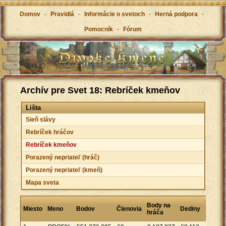
Domov
-
Pravidlá
-
Informácie o svetoch
-
Herná podpora
-
Pomocník
-
Fórum
Archív pre Svet 18: Rebríček kmeňov
Lišta
Sieň slávy
Rebríček hráčov
Rebríček kmeňov
Porazený nepriateľ (hráč)
Porazený nepriateľ (kmeň)
Mapa sveta
Bodov
Body na
Miesto
Meno
Bodov
Členovia
Dediny
na
hráča
dedinu