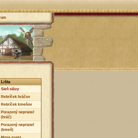
rum
Lišta
Sieň slávy
Rebríček hráčov
Rebríček kmeňov
Porazený nepriateľ
(hráč)
Porazený nepriateľ
(kmeň)
Mapa sveta