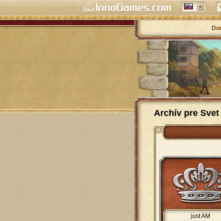
Do
Archív pre Svet
just AM