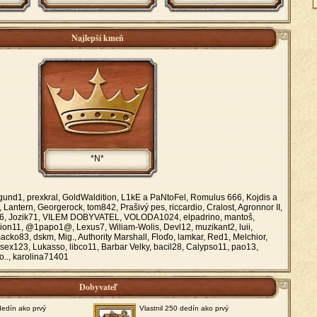
Najlepší kmeň
*N*
und1, prexkral, GoldWaldition, L1kE a PaNtoFel, Romulus 666, Kojdis a
, Lantern, Georgerock, tom842, Prašivý pes, riccardio, Cralost, Agronnor II,
666, Jozik71, VILEM DOBYVATEL, VOLODA1024, elpadrino, mantoš,
rion11, @1papo1@, Lexus7, Wiliam-Wolis, Devl12, muzikant2, luii,
acko83, dskm, Mig., Authority Marshall, Floďo, lamkar, Red1, Melchior,
 sex123, Lukasso, libco11, Barbar Velky, bacil28, Calypso11, pao13,
o.., karolina71401
Dobyvateľ
 dedín ako prvý
Vlastnil 250 dedín ako prvý