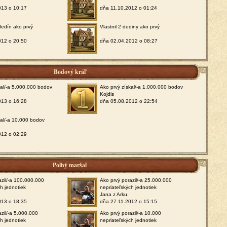
013 o 10:17
dňa 11.10.2012 o 01:24
 dedín ako prvý
Vlastnil 2 dediny ako prvý
012 o 20:50
dňa 02.04.2012 o 08:27
Bodový kráľ
kal/-a 5.000.000 bodov
Ako prvý získal/-a 1.000.000 bodov
Kojdis
013 o 16:28
dňa 05.08.2012 o 22:54
kal/-a 10.000 bodov
012 o 02:29
Poľný maršal
azil/-a 100.000.000
Ako prvý porazil/-a 25.000.000
ch jednotiek
nepriateľských jednotiek
Jana z Arku.
013 o 18:35
dňa 27.11.2012 o 15:15
azil/-a 5.000.000
Ako prvý porazil/-a 10.000
ch jednotiek
nepriateľských jednotiek