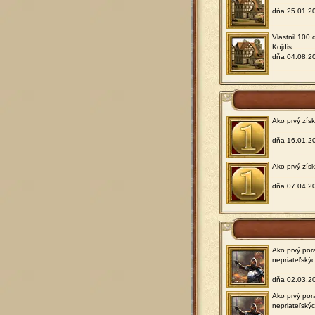
dňa 25.01.2
Vlastnil 100
Kojdis
dňa 04.08.2
Ako prvý zís
dňa 16.01.2
Ako prvý zís
dňa 07.04.2
Ako prvý por
nepriateľský
dňa 02.03.2
Ako prvý por
nepriateľský