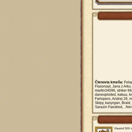
Členovia kmeňa:
Felag
Flaxonayt, Jana z Arku.
martin34096, striker 
danexploited, kakuu, k
Farlopero, Andrej 26, m
Skipy, kasyrgan, Braid,
Sarazin Faestred, ..Ner
Vlastnil 500