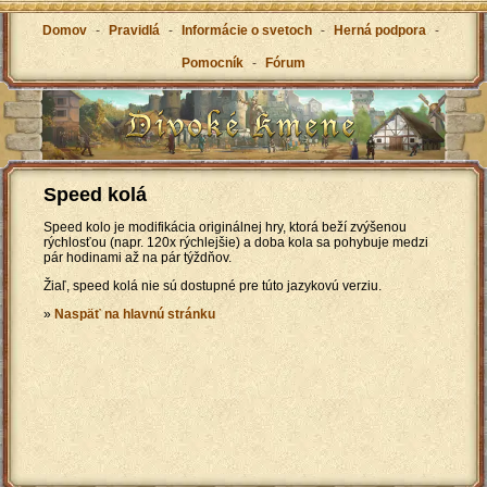
Domov
-
Pravidlá
-
Informácie o svetoch
-
Herná podpora
-
Pomocník
-
Fórum
Speed kolá
Speed kolo je modifikácia originálnej hry, ktorá beží zvýšenou
rýchlosťou (napr. 120x rýchlejšie) a doba kola sa pohybuje medzi
pár hodinami až na pár týždňov.
Žiaľ, speed kolá nie sú dostupné pre túto jazykovú verziu.
»
Naspäť na hlavnú stránku