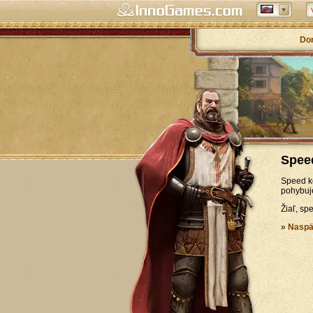
Do
Spee
Speed ko
pohybuje
Žiaľ, sp
»
Naspä