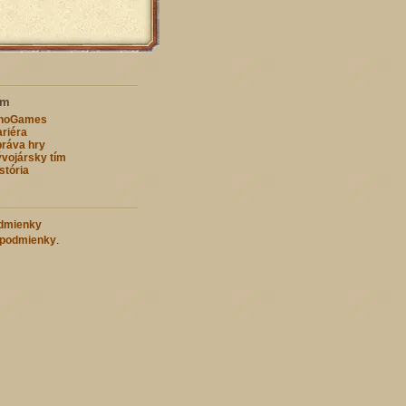
ím
nnoGames
riéra
ráva hry
vojársky tím
stória
dmienky
 podmienky
.