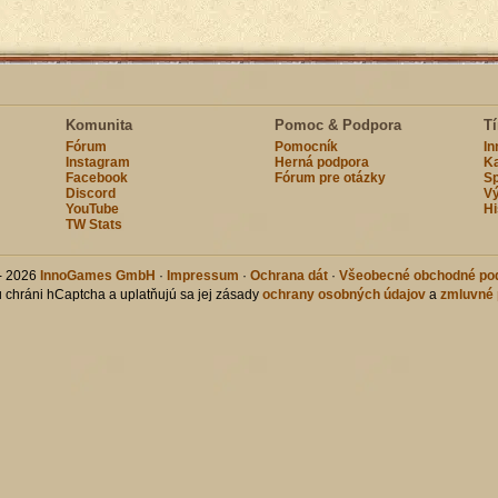
Komunita
Pomoc & Podpora
T
Fórum
Pomocník
I
Instagram
Herná podpora
Ka
Facebook
Fórum pre otázky
Sp
Discord
Vý
YouTube
Hi
TW Stats
- 2026
InnoGames GmbH
·
Impressum
·
Ochrana dát
·
Všeobecné obchodné po
u chráni hCaptcha a uplatňujú sa jej zásady
ochrany osobných údajov
a
zmluvné