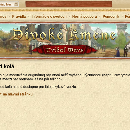
Forge of Empires – Stratégia v každej ére
Viac hier:
Grepolis – Vybuduj si svoje impérium v starom
mov
-
Pravidlá
-
Informácie o svetoch
-
Herná podpora
-
Pomocník
-
Fó
Grécku
d kolá
lo je modifikácia originálnej hry, ktorá beží zvýšenou rýchlosťou (napr. 120x rýchle
 medzi pár hodinami až na pár týždňov.
eed kolá nie sú dostupné pre túto jazykovú verziu.
ť na hlavnú stránku